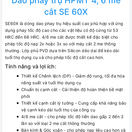
Dao phay trụ HPMT 4, 6 me
cắt SE 60X
SE60X là dòng dao phay trụ hiệu suất cao phù hợp với ứng
dụng phay tốc độ cao cho các vật liệu có độ cứng từ 53
HRC đến 68 HRC. 4/6 me cắt được thiết kế đặc biệt cho
phép tốc độ nạp 2x hoặc 3x so với máy cắt 2 me thông
thường. Lớp phủ PVD dựa trên Silicon dẻo dai để kéo dài
tuổi thọ dụng cụ và cho phép tốc độ cắt cao hơn.
Tính năng và lợi ích:
Thiết kế Chênh lệch (DP) - Giảm độ rung, tối đa hóa
năng suất và tuổi thọ dụng cụ
Chuẩn bị cạnh cắt - Cải thiện độ hoàn thiện bề mặt
phôi
Thiết kế cạnh cắt lý tưởng - Cung cấp khả năng bảo
vệ cạnh kéo dài tuổi thọ của công cụ
4/6 me cắt - cho phép tốc độ tiến dao gấp 2 đến 3
lần so với loại 2 me cắt thông thường
Bán kính & Góc xoắn - cho phép nạp liệu cao hơn và