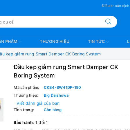
Điều khoản dịch
ẢN PHẨM
THƯƠNG HIỆU
TIN TỨC
L
ầu kẹp giảm rung Smart Damper CK Boring System
Đầu kẹp giảm rung Smart Damper CK
Boring System
Mã sản phẩm:
CKB4-SW41DP-190
Thương hiệu:
Big Daishowa
Viết đánh giá của bạn
Tình trạng:
Còn hàng
Bảo hành
: 1 đổi 1