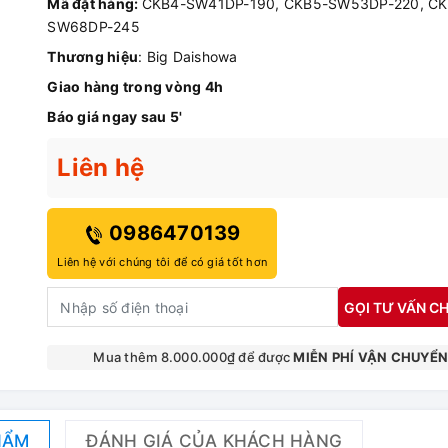
Mã đặt hàng:
CKB4-SW41DP-190, CKB5-SW53DP-220, CK
SW68DP-245
Thương hiệu
: Big Daishowa
Giao hàng trong vòng 4h
Báo giá ngay sau 5'
Liên hệ
0986470139
Liên hệ với chúng tôi để có giá tốt hơn
GỌI TƯ VẤN CH
Mua thêm 8.000.000₫ để được
MIỄN PHÍ VẬN CHUYỂ
HẨM
ĐÁNH GIÁ CỦA KHÁCH HÀNG