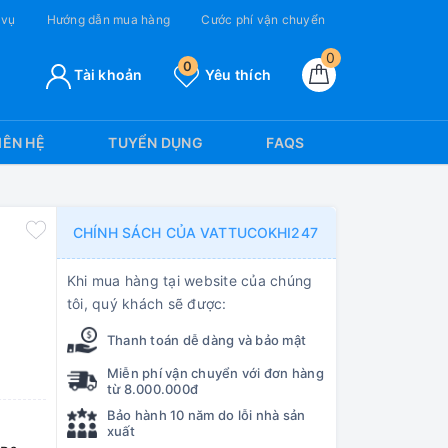
 vụ
Hướng dẫn mua hàng
Cước phí vận chuyển
0
0
Tài khoản
Yêu thích
IÊN HỆ
TUYỂN DỤNG
FAQS
CHÍNH SÁCH CỦA VATTUCOKHI247
Khi mua hàng tại website của chúng
tôi, quý khách sẽ được:
Thanh toán dễ dàng và bảo mật
Miễn phí vận chuyển với đơn hàng
từ 8.000.000đ
Bảo hành 10 năm do lỗi nhà sản
xuất