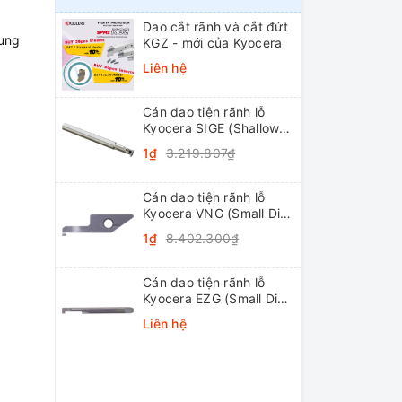
Dao cắt rãnh và cắt đứt
rung
KGZ - mới của Kyocera
Liên hệ
Cán dao tiện rãnh lỗ
Kyocera SIGE (Shallow
Grooving)
1₫
3.219.807₫
Cán dao tiện rãnh lỗ
Kyocera VNG (Small Dia.
Internal Grooving
1₫
8.402.300₫
System Tip-Bars)
Cán dao tiện rãnh lỗ
Kyocera EZG (Small Dia.
Internal Grooving EZ
Liên hệ
Bars)