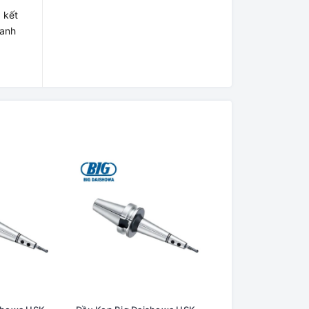
 kết
hanh