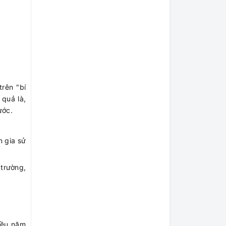
rên "bí
 quả là,
ước.
n gia sử
 trường,
iều năm