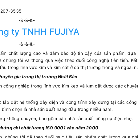
3207-3535
-&-&-&-
ng ty TNHH FUJIYA
-&-&-&-
phẩm chất lượng cao và đảm bảo độ tin cậy của sản phẩm, dựa t
 chúng tôi và thông qua việc theo đuổi công nghệ tiên tiến. Kết
ầu trong lĩnh vực kìm và kìm cắt ở cả thị trường trong và ngoài n
huyên gia trong thị trường Nhật Bản
 công nghiệp trong lĩnh vực kìm kẹp và kìm cắt được các chuyê
 lắp đặt hệ thống dây điện và công trình xây dựng tại các công
c bình chọn là nhà sản xuất hàng đầu trong nhiều năm.
àng không chuyên, bao gồm các nhà sản xuất công cụ điện nhẹ.
c chứng chỉ chất lượng ISO 9001 vào năm 2000
n, chúng tôi đã theo đuổi mục tiêu sản phẩm chất lượng qua nh