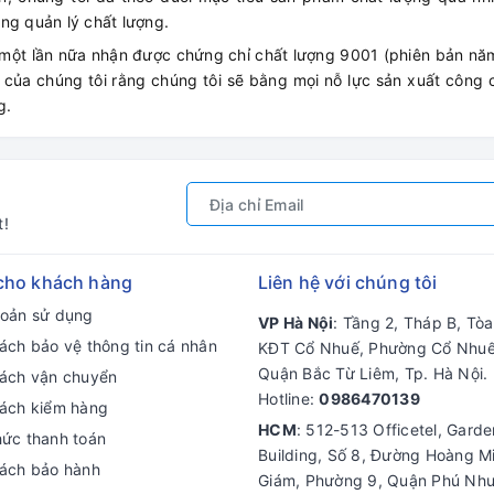
ng quản lý chất lượng.
 một lần nữa nhận được chứng chỉ chất lượng 9001 (phiên bản nă
h của chúng tôi rằng chúng tôi sẽ bằng mọi nỗ lực sản xuất công
g.
t!
cho khách hàng
Liên hệ với chúng tôi
hoản sử dụng
VP Hà Nội
: Tầng 2, Tháp B, Tò
ách bảo vệ thông tin cá nhân
KĐT Cổ Nhuế, Phường Cổ Nhuế
Quận Bắc Từ Liêm, Tp. Hà Nội.
sách vận chuyển
Hotline:
0986470139
sách kiểm hàng
HCM
: 512-513 Officetel, Gard
hức thanh toán
Building, Số 8, Đường Hoàng M
sách bảo hành
Giám, Phường 9, Quận Phú Nhu