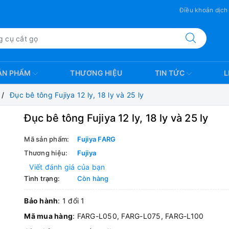
Điều khoản dịch
ẢN PHẨM
THƯƠNG HIỆU
TIN TỨC
L
Đục bê tông Fujiya 12 ly, 18 ly và 25 ly
Đục bê tông Fujiya 12 ly, 18 ly và 25 ly
Mã sản phẩm:
Fujiya FARG
Thương hiệu:
Fujiya
Viết đánh giá của bạn
Tình trạng:
Còn hàng
Bảo hành
: 1 đổi 1
Mã mua hàng
: FARG-L050, FARG-L075, FARG-L100