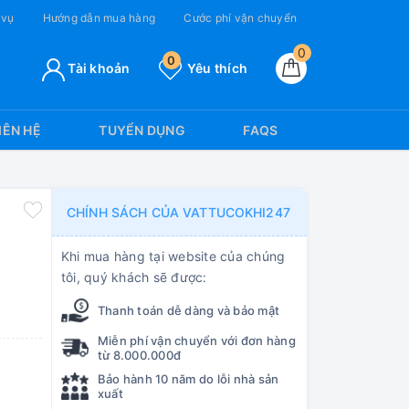
 vụ
Hướng dẫn mua hàng
Cước phí vận chuyển
0
0
Tài khoản
Yêu thích
IÊN HỆ
TUYỂN DỤNG
FAQS
CHÍNH SÁCH CỦA VATTUCOKHI247
Khi mua hàng tại website của chúng
tôi, quý khách sẽ được:
Thanh toán dễ dàng và bảo mật
Miễn phí vận chuyển với đơn hàng
từ 8.000.000đ
Bảo hành 10 năm do lỗi nhà sản
xuất