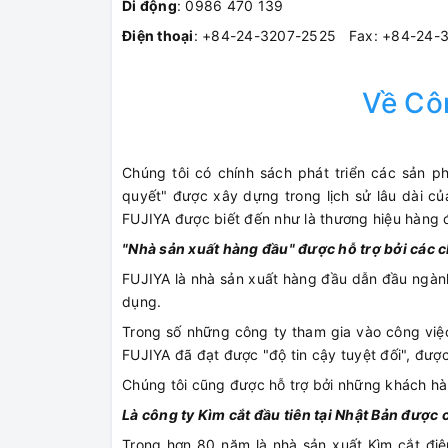
Di động
: 0986 470 139
Điện thoại
: +84-24-3207-2525 Fax: +84-24-
Về Cô
Chúng tôi có chính sách phát triển các sản 
quyết" được xây dựng trong lịch sử lâu dài của
FUJIYA được biết đến như là thương hiệu hàng đ
"Nhà sản xuất hàng đầu" được hỗ trợ bởi các c
FUJIYA là nhà sản xuất hàng đầu dẫn đầu ngành
dụng.
Trong số những công ty tham gia vào công việc
FUJIYA đã đạt được "độ tin cậy tuyệt đối", đượ
Chúng tôi cũng được hỗ trợ bởi những khách h
Là công ty Kìm cắt đầu tiên tại Nhật Bản đượ
Trong hơn 80 năm là nhà sản xuất Kìm cắt điệ