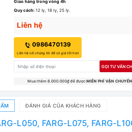
Giao hàng trong vòng 4h
Quy cách:
12 ly, 18 ly, 25 ly.
Liên hệ
0986470139
Liên hệ với chúng tôi để có giá tốt hơn
GỌI TƯ VẤN CH
Mua thêm 8.000.000₫ để được
MIỄN PHÍ VẬN CHUYỂ
HẨM
ĐÁNH GIÁ CỦA KHÁCH HÀNG
FARG-L050, FARG-L075, FARG-L10