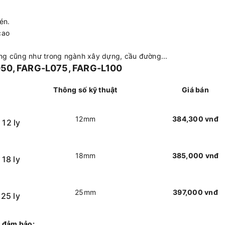
én.
cao
ng cũng như trong ngành xây dựng, cầu đường...
L050, FARG-L075, FARG-L100
Thông số kỹ thuật
Giá bán
12mm
384,300 vnđ
12 ly
18mm
385,000 vnđ
18 ly
25mm
397,000 vnđ
25 ly
 đảm bảo: