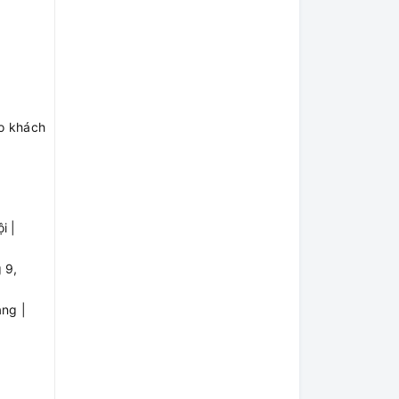
ho khách
i |
 9,
ng |