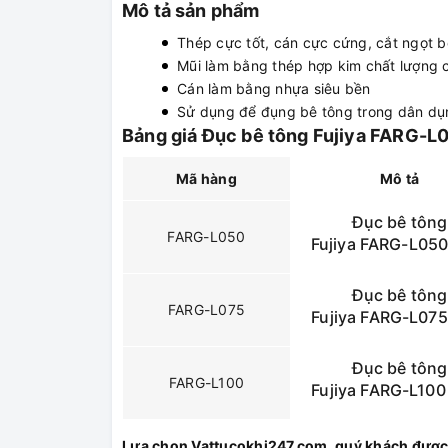
Mô tả sản phẩm
Thép cực tốt, cán cực cứng, cắt ngọt b
Mũi làm bằng thép hợp kim chất lượng 
Cán làm bằng nhựa siêu bền
Sử dụng để đụng bê tông trong dân dụ
Bảng giá Đục bê tông Fujiya FARG-
Mã hàng
Mô tả
Đục bê tông
FARG-L050
Fujiya FARG-L050 
Đục bê tông
FARG-L075
Fujiya FARG-L075 
Đục bê tông
FARG-L100
Fujiya FARG-L100 
Lựa chọn Vattucokhi247.com, quý khách được