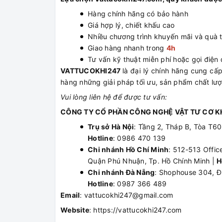
Hàng chính hãng có bảo hành
Giá hợp lý, chiết khấu cao
Nhiều chương trình khuyến mãi và quà 
Giao hàng nhanh trong
4h
Tư vấn kỹ thuật miễn phí hoặc gọi điện đ
VATTUCOKHI247
là đại lý chính hãng cung c
hàng những giải pháp tối ưu, sản phẩm chất lượ
Vui lòng liên hệ để được tư vấn:
CÔNG TY CỔ PHẦN CÔNG NGHỆ VẬT TƯ CƠ KH
Trụ sở Hà Nội
: Tầng 2, Tháp B, Tòa T6
Hotline
: 0986 470 139
Chi nhánh Hồ Chí Minh
: 512-513 Offic
Quận Phú Nhuận, Tp. Hồ Chính Minh |
H
Chi nhánh Đà Nẵng
: Shophouse 304, Đ
Hotline
: 0987 366 489
Email
: vattucokhi247@gmail.com
Website
: https://vattucokhi247.com