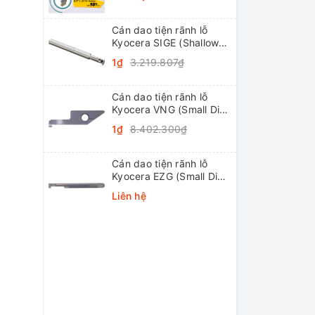
Cán dao tiện rãnh lỗ
Kyocera SIGE (Shallow
Grooving)
1₫
3.219.807₫
Cán dao tiện rãnh lỗ
Kyocera VNG (Small Dia.
Internal Grooving
1₫
8.402.300₫
System Tip-Bars)
Cán dao tiện rãnh lỗ
Kyocera EZG (Small Dia.
Internal Grooving EZ
Liên hệ
Bars)