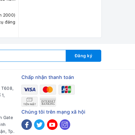
m 2000)
 cụ đáng
Đăng ký
Chấp nhận thanh toán
a T608,
 1,
Chúng tôi trên mạng xã hội
en Gate
inh
ận, Tp.