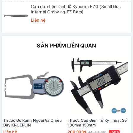
Cán dao tiện rãnh lỗ Kyocera EZG (Small Dia.
Internal Grooving EZ Bars)
Liên hệ
SẢN PHẨM LIÊN QUAN
Thước Đo Rãnh Ngoài Và Chiều
Thước Cặp Điện Tử Kỹ Thuật Số
Dày KROEPLIN
100mm 150mm
Liên hệ
200.000₫
400.000₫
- 50%