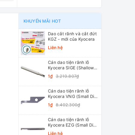
KHUYẾN MÃI HOT
Dao cắt rãnh và cắt đứt
KGZ - mới của Kyocera
Liên hệ
Cán dao tiện rãnh lỗ
Kyocera SIGE (Shallow
Grooving)
1₫
3.219.807₫
Cán dao tiện rãnh lỗ
Kyocera VNG (Small Dia.
Internal Grooving
1₫
8.402.300₫
System Tip-Bars)
Cán dao tiện rãnh lỗ
Kyocera EZG (Small Dia.
Internal Grooving EZ
Liên hệ