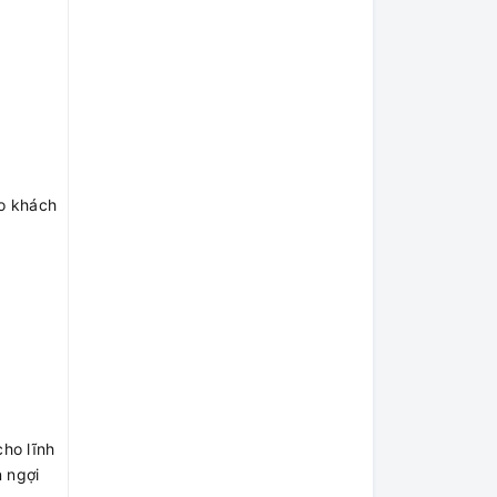
ho khách
ho lĩnh
 ngợi