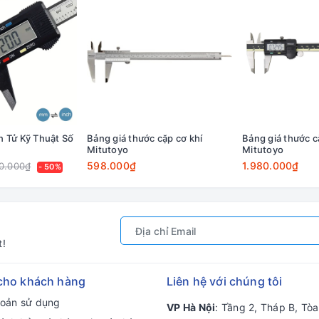
n Tử Kỹ Thuật Số
Bảng giá thước cặp cơ khí
Bảng giá thước c
Mitutoyo
Mitutoyo
598.000₫
1.980.000₫
0.000₫
- 50%
t!
cho khách hàng
Liên hệ với chúng tôi
hoản sử dụng
VP Hà Nội
: Tầng 2, Tháp B, Tò