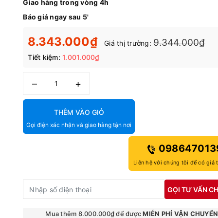
Giao hàng trong vòng 4h
Báo giá ngay sau 5'
8.343.000₫
9.344.000₫
Giá thị trường:
Tiết kiệm:
1.001.000₫
–
+
THÊM VÀO GIỎ
Gọi điện xác nhận và giao hàng tận nơi
098647013
Liên hệ với chúng tôi để có giá 
GỌI TƯ VẤN CH
Mua thêm 8.000.000₫ để được
MIỄN PHÍ VẬN CHUYỂ