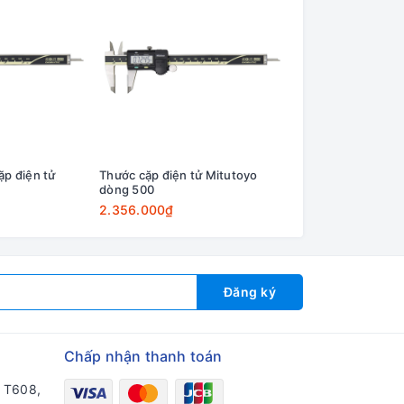
ặp điện tử
Thước cặp điện tử Mitutoyo
Thước cặp cơ khí 
dòng 500
dòng 536
2.356.000₫
3.168.000₫
Đăng ký
Chấp nhận thanh toán
a T608,