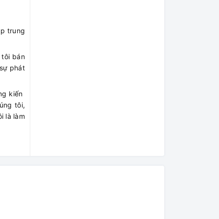
ập trung
 tôi bán
 sự phát
 kiến ​​
úng tôi,
i là làm