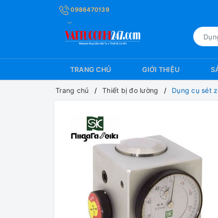
0986470139
TRANG CHỦ
GIỚI THIỆU
S
Trang chủ
Thiết bị đo lường
Dụng cụ sét z