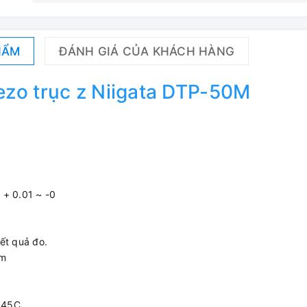
HẨM
ĐÁNH GIÁ CỦA KHÁCH HÀNG
ezo trục z Niigata DTP-50M
 + 0.01 ~ -0
ết quả đo.
mm
 S45C