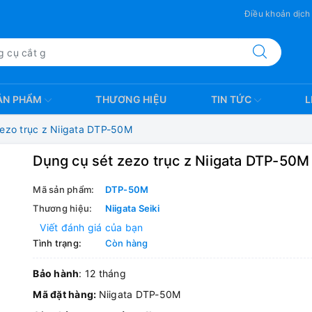
Điều khoản dịch
ẢN PHẨM
THƯƠNG HIỆU
TIN TỨC
L
ezo trục z Niigata DTP-50M
Dụng cụ sét zezo trục z Niigata DTP-50M
Mã sản phẩm:
DTP-50M
Thương hiệu:
Niigata Seiki
Viết đánh giá của bạn
Tình trạng:
Còn hàng
Bảo hành
: 12 tháng
Mã đặt hàng:
Niigata DTP-50M