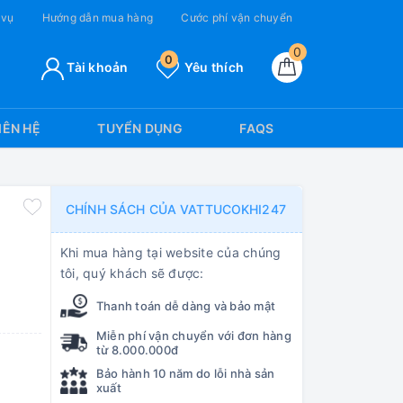
 vụ
Hướng dẫn mua hàng
Cước phí vận chuyển
0
0
Tài khoản
Yêu thích
IÊN HỆ
TUYỂN DỤNG
FAQS
CHÍNH SÁCH CỦA VATTUCOKHI247
Khi mua hàng tại website của chúng
tôi, quý khách sẽ được:
Thanh toán dễ dàng và bảo mật
Miễn phí vận chuyển với đơn hàng
từ 8.000.000đ
Bảo hành 10 năm do lỗi nhà sản
xuất