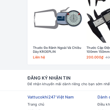
Thước Đo Rãnh Ngoài Và Chiều
Thước Cặp Điệ
Dày KROEPLIN
100mm 150mm
Liên hệ
200.000₫
40
ĐĂNG KÝ NHẬN TIN
Để nhận khuyến mãi dành riêng cho bạn sớm nhấ
Vattucokhi247 Việt Nam
Dành 
Trang chủ
Điều k