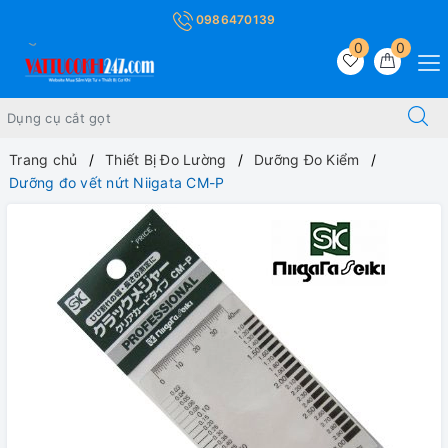
0986470139
0
0
Trang chủ
Thiết Bị Đo Lường
Dưỡng Đo Kiểm
Dưỡng đo vết nứt Niigata CM-P