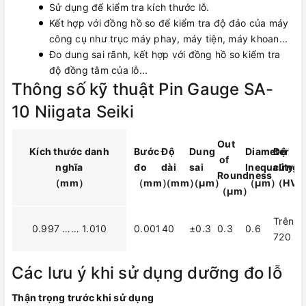
Sử dụng để kiểm tra kích thước lỗ.
Kết hợp với đồng hồ so để kiểm tra độ đảo của máy
công cụ như trục máy phay, máy tiện, máy khoan...
Đo dung sai rãnh, kết hợp với đồng hồ so kiểm tra
độ đồng tâm của lỗ...
Thông số kỹ thuật Pin Gauge SA-
10 Niigata Seiki
Out
Kích thước danh
Bước
Độ
Dung
Diameter
Độ
of
nghĩa
đo
dài
sai
Inequality
cứng
Roundness
（mm）
（mm）
（mm）
（μm）
（μm）
（HV
（μm）
Trên
0.997 …… 1.010
0.001
40
±0.3
0.3
0.6
720
Các lưu ý khi sử dụng dưỡng đo lỗ
Thận trọng trước khi sử dụng