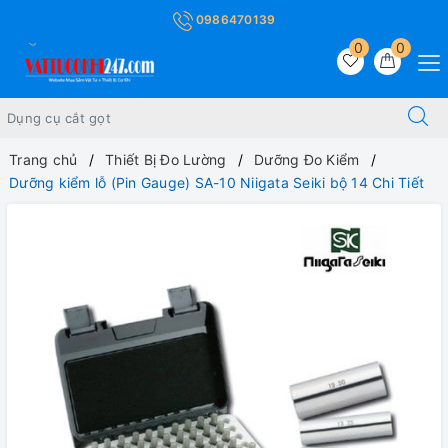
0986470139
0
0
Trang chủ
Thiết Bị Đo Lường
Dưỡng Đo Kiểm
Dưỡng kiểm lỗ (Pin Gauge) SA-10 Niigata Seiki bộ 14 Chi Tiết