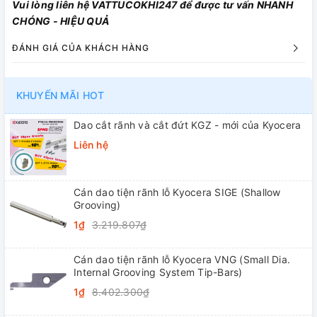
Vui lòng liên hệ VATTUCOKHI247 để được tư vấn NHANH
CHÓNG - HIỆU QUẢ
ĐÁNH GIÁ CỦA KHÁCH HÀNG
KHUYẾN MÃI HOT
Dao cắt rãnh và cắt đứt KGZ - mới của Kyocera
Liên hệ
Cán dao tiện rãnh lỗ Kyocera SIGE (Shallow
Grooving)
1₫
3.219.807₫
Cán dao tiện rãnh lỗ Kyocera VNG (Small Dia.
Internal Grooving System Tip-Bars)
1₫
8.402.300₫