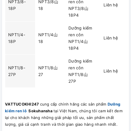
NPT3/8-
NPT3/8山
ren côn
Liên hệ
18P
18
NPT3/8山
18P4
Dưỡng kiểm
NPT1/4-
NPT1/4山
ren côn
Liên hệ
18P
18
NPT1/4山
18P4
Dưỡng kiểm
NPT1/8-
NPT1/8山
ren côn
Liên hệ
27P
27
NPT1/8山
27P
VATTUCOKHI247
cung cấp chính hãng các sản phẩm
Dưỡng
kiểm ren lỗ
Sokuhansha
tại Việt Nam, chúng tôi cam kết đem
lại cho khách hàng những giải pháp tối ưu, sản phẩm chất
lượng, giá cả cạnh tranh và thời gian giao hàng nhanh nhất.