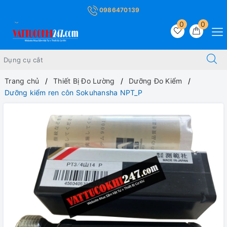
0986470139
0
0
Trang chủ
Thiết Bị Đo Lường
Dưỡng Đo Kiểm
Dưỡng kiểm ren côn Sokuhansha NPT_P