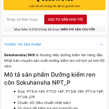
Liên hệ với chúng tôi để có giá tốt hơn
GỌI TƯ VẤN CHO TÔI
Mua thêm 8.000.000₫ để được
MIỄN PHÍ VẬN CHUYỂN
THÔNG TIN SẢN PHẨM
Sokuhansha/ SHS
là thương hiệu dưỡng kiểm ren hàng đầu
Nhật bản chuyên sản xuất dưỡng kiểm ren với lịch sử hơn 60
năm.
Mô tả sản phẩm Dưỡng kiểm ren
côn Sokuhansha NPT_P
Size: PT3/4-14P, PT1/2-14P, PT3/8-18P, PT1/4-18P,
PT1/8-27P
Chuẩn JIS (tiêu chuẩn nhật bản)
Sử dụng để kiểm tra ren trong/lỗ ren.