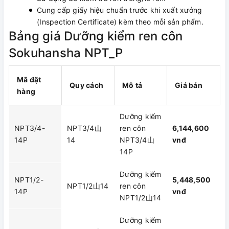
Cung cấp giấy hiệu chuẩn trước khi xuất xưởng
(Inspection Certificate) kèm theo mỗi sản phẩm.
Bảng giá Dưỡng kiểm ren côn
Sokuhansha NPT_P
Mã đặt
Quy cách
Mô tả
Giá bán
hàng
Dưỡng kiểm
NPT3/4-
NPT3/4山
ren côn
6,144,600
14P
14
NPT3/4山
vnđ
14P
Dưỡng kiểm
NPT1/2-
5,448,500
NPT1/2山14
ren côn
14P
vnđ
NPT1/2山14
Dưỡng kiểm