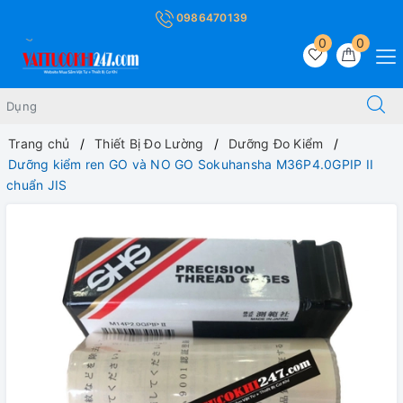
0986470139
0
0
Trang chủ
Thiết Bị Đo Lường
Dưỡng Đo Kiểm
Dưỡng kiểm ren GO và NO GO Sokuhansha M36P4.0GPIP II
chuẩn JIS