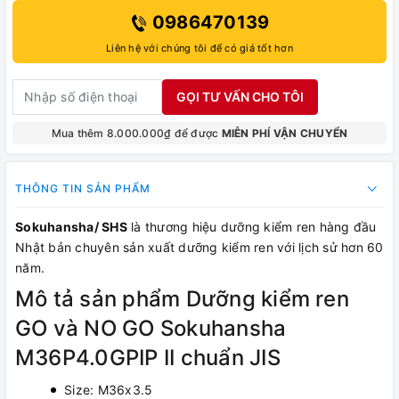
0986470139
Liên hệ với chúng tôi để có giá tốt hơn
GỌI TƯ VẤN CHO TÔI
Mua thêm 8.000.000₫ để được
MIỄN PHÍ VẬN CHUYỂN
THÔNG TIN SẢN PHẨM
Sokuhansha/ SHS
là thương hiệu dưỡng kiểm ren hàng đầu
Nhật bản chuyên sản xuất dưỡng kiểm ren với lịch sử hơn 60
năm.
Mô tả sản phẩm Dưỡng kiểm ren
GO và NO GO Sokuhansha
M36P4.0GPIP II chuẩn JIS
Size: M36x3.5