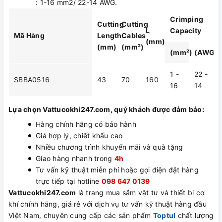
: 1-16 mm2/ 22-14 AWG.
Crimping
Cutting
Cutting
L
Capacity
Mã Hàng
Length
Cables
(mm)
(mm)
(mm²)
(mm²)
(AWG)
1 -
22 -
SBBA0516
43
70
160
16
14
Lựa chọn Vattucokhi247.com, quý khách được đảm bảo:
Hàng chính hãng có bảo hành
Giá hợp lý, chiết khấu cao
Nhiều chương trình khuyến mãi và quà tặng
Giao hàng nhanh trong
4h
Tư vấn kỹ thuật miễn phí hoặc gọi điện đặt hàng
trực tiếp tại hotline
098 647 0139
Vattucokhi247.com
là trang mua sắm vật tư và thiết bị cơ
khí chính hãng, giá rẻ với dịch vụ tư vấn kỹ thuật hàng đầu
Việt Nam, chuyên cung cấp các sản phẩm
Toptul
chất lượng