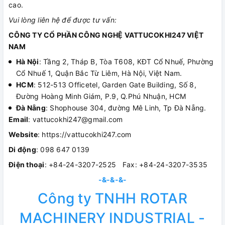
cao.
Vui lòng liên hệ để được tư vấn:
CÔNG TY CỔ PHẦN CÔNG NGHỆ VATTUCOKHI247 VIỆT
NAM
Hà Nội
: Tầng 2, Tháp B, Tòa T608, KĐT Cổ Nhuế, Phường
Cổ Nhuế 1, Quận Bắc Từ Liêm, Hà Nội, Việt Nam.
HCM
: 512-513 Officetel, Garden Gate Building, Số 8,
Đường Hoàng Minh Giám, P.9, Q.Phú Nhuận, HCM
Đà Nẵng
: Shophouse 304, đường Mê Linh, Tp Đà Nẵng.
Email
: vattucokhi247@gmail.com
Website
: https://vattucokhi247.com
Di động
: 098 647 0139
Điện thoại
: +84-24-3207-2525 Fax: +84-24-3207-3535
-&-&-&-
Công ty TNHH ROTAR
MACHINERY INDUSTRIAL -