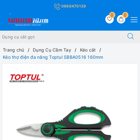
0986470139
0
0
Trang chủ
Dụng Cụ Cầm Tay
Kéo cắt
Kéo thợ điện đa năng Toptul SBBA0516 160mm