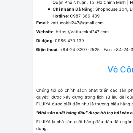
Quận Phú Nhuận, Tp. Hồ Chính Minh |
H
Chi nhánh Đà Nẵng
: Shophouse 304, Đ
Hotline
: 0987 366 489
Email
: vattucokhi247@gmail.com
Website
: https://vattucokhi247.com
Di động
: 0986 470 139
Điện thoại
: +84-24-3207-2525 Fax: +84-24-
Về Cô
Chúng tôi có chính sách phát triển các sản 
quyết" được xây dựng trong lịch sử lâu dài của
FUJIYA được biết đến như là thương hiệu hàng đ
"Nhà sản xuất hàng đầu" được hỗ trợ bởi các c
FUJIYA là nhà sản xuất hàng đầu dẫn đầu ngành
dụng.