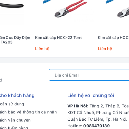
Bấm Cos Dây Điện
Kìm cắt cáp HCC-22 Tone
Kìm cắt cáp HCC
a FA203
Liên hệ
Liên hệ
t!
cho khách hàng
Liên hệ với chúng tôi
hoản sử dụng
VP Hà Nội
: Tầng 2, Tháp B, Tò
ách bảo vệ thông tin cá nhân
KĐT Cổ Nhuế, Phường Cổ Nhuế
Quận Bắc Từ Liêm, Tp. Hà Nội.
sách vận chuyển
Hotline:
0986470139
sách kiểm hàng