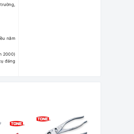
 trường,
iều năm
m 2000)
 cụ đáng