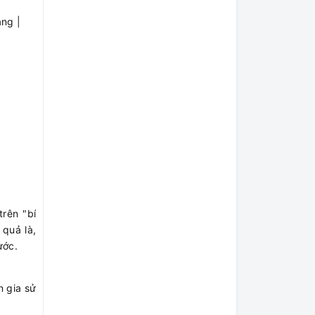
ng |
rên "bí
 quả là,
ước.
n gia sử