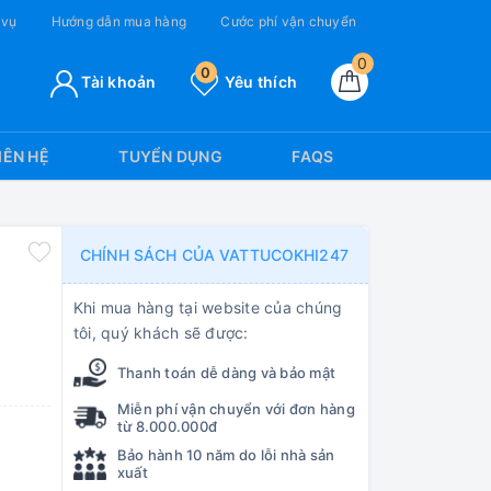
 vụ
Hướng dẫn mua hàng
Cước phí vận chuyển
0
0
Tài khoản
Yêu thích
IÊN HỆ
TUYỂN DỤNG
FAQS
CHÍNH SÁCH CỦA VATTUCOKHI247
Khi mua hàng tại website của chúng
tôi, quý khách sẽ được:
Thanh toán dễ dàng và bảo mật
Miễn phí vận chuyển với đơn hàng
từ 8.000.000đ
Bảo hành 10 năm do lỗi nhà sản
xuất