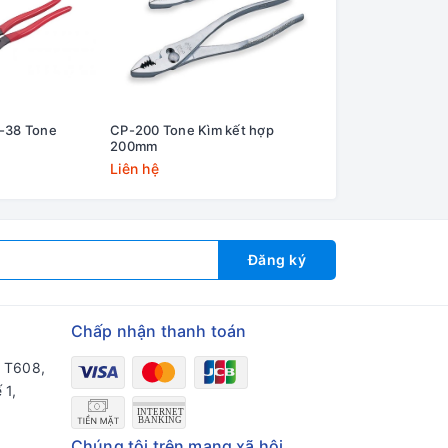
-38 Tone
CP-200 Tone Kìm kết hợp
Kìm cắt mini Fuji
200mm
4.5''/110mm
Liên hệ
Liên hệ
Đăng ký
Chấp nhận thanh toán
a T608,
 1,
Chúng tôi trên mạng xã hội