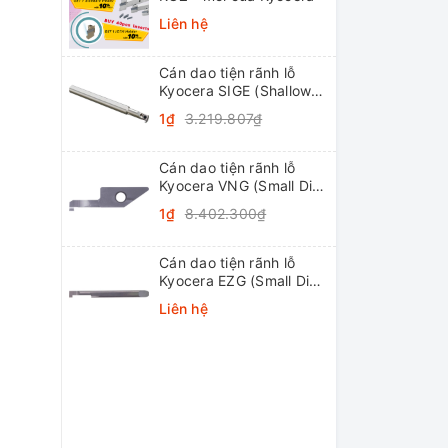
Liên hệ
Cán dao tiện rãnh lỗ
Kyocera SIGE (Shallow
Grooving)
1₫
3.219.807₫
Cán dao tiện rãnh lỗ
Kyocera VNG (Small Dia.
Internal Grooving
1₫
8.402.300₫
System Tip-Bars)
Cán dao tiện rãnh lỗ
Kyocera EZG (Small Dia.
Internal Grooving EZ
Liên hệ
Bars)