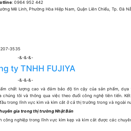
otline
: 0964 952 442
ường Mê Linh, Phường Hòa Hiệp Nam, Quận Liên Chiểu, Tp. Đà Nẵ
3207-3535
-&-&-&-
ng ty TNHH FUJIYA
-&-&-&-
phẩm chất lượng cao và đảm bảo độ tin cậy của sản phẩm, dựa t
 chúng tôi và thông qua việc theo đuổi công nghệ tiên tiến. Kết
ầu trong lĩnh vực kìm và kìm cắt ở cả thị trường trong và ngoài n
huyên gia trong thị trường Nhật Bản
 công nghiệp trong lĩnh vực kìm kẹp và kìm cắt được các chuyê