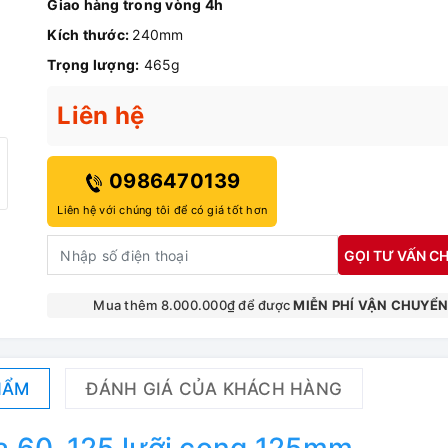
Giao hàng trong vòng 4h
Kích thước:
240mm
Trọng lượng:
465g
Liên hệ
0986470139
Liên hệ với chúng tôi để có giá tốt hơn
GỌI TƯ VẤN CH
Mua thêm 8.000.000₫ để được
MIỄN PHÍ VẬN CHUYỂ
HẨM
ĐÁNH GIÁ CỦA KHÁCH HÀNG