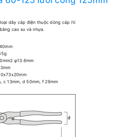
ya 60-125 lưỡi cong 125mm
oại dây cáp điện thuộc dòng cáp IV.
 bằng cao su và nhựa.
0mm
5g
mm2 φ13.6mm
φ3mm
 280x73x20mm
mm, c 13mm, d 50mm, f 29mm