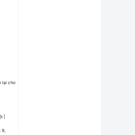
 lại cho
i |
 9,