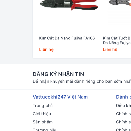
Kìm Cắt Đa Năng Fujiya FA106
Kìm Cắt Tuốt 
Đa Năng Fujiy
Liên hệ
Liên hệ
ĐĂNG KÝ NHẬN TIN
Để nhận khuyến mãi dành riêng cho bạn sớm nhấ
Vattucokhi247 Việt Nam
Dành 
Trang chủ
Điều k
Giới thiệu
Chính s
Sản phẩm
Chính 
Thương hiệu
Chính 