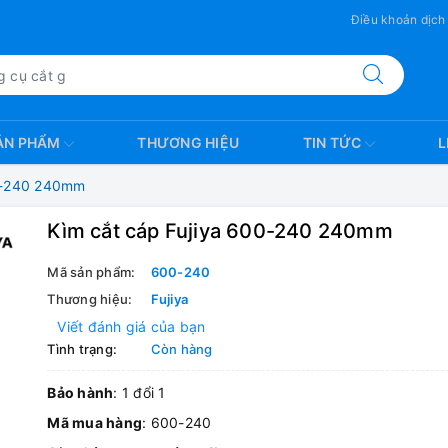
Điều khoản dịch
ẢN PHẨM
THƯƠNG HIỆU
TIN TỨC
L
00-240 240mm
Kìm cắt cáp Fujiya 600-240 240mm
Mã sản phẩm:
600-240
Thương hiệu:
Fujiya
Viết đánh giá của bạn
Tình trạng:
Còn hàng
Bảo hành
: 1 đổi 1
Mã mua hàng
: 600-240