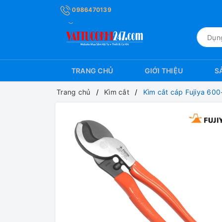
0986470139
TRANG CHỦ
GIỚI THIỆU
S
Trang chủ
Kìm cắt
Kìm cắt cáp Fujiya 6