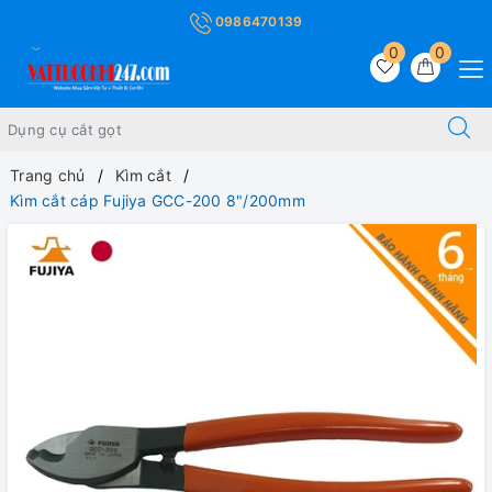
0986470139
0
0
Trang chủ
Kìm cắt
Kìm cắt cáp Fujiya GCC-200 8"/200mm