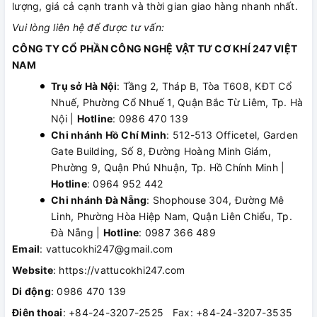
lượng, giá cả cạnh tranh và thời gian giao hàng nhanh nhất.
Vui lòng liên hệ để được tư vấn:
CÔNG TY CỔ PHẦN CÔNG NGHỆ VẬT TƯ CƠ KHÍ 247 VIỆT
NAM
Trụ sở Hà Nội
: Tầng 2, Tháp B, Tòa T608, KĐT Cổ
Nhuế, Phường Cổ Nhuế 1, Quận Bắc Từ Liêm, Tp. Hà
Nội |
Hotline
: 0986 470 139
Chi nhánh Hồ Chí Minh
: 512-513 Officetel, Garden
Gate Building, Số 8, Đường Hoàng Minh Giám,
Phường 9, Quận Phú Nhuận, Tp. Hồ Chính Minh |
Hotline
: 0964 952 442
Chi nhánh Đà Nẵng
: Shophouse 304, Đường Mê
Linh, Phường Hòa Hiệp Nam, Quận Liên Chiểu, Tp.
Đà Nẵng |
Hotline
: 0987 366 489
Email
: vattucokhi247@gmail.com
Website
: https://vattucokhi247.com
Di động
: 0986 470 139
Điện thoại
: +84-24-3207-2525 Fax: +84-24-3207-3535