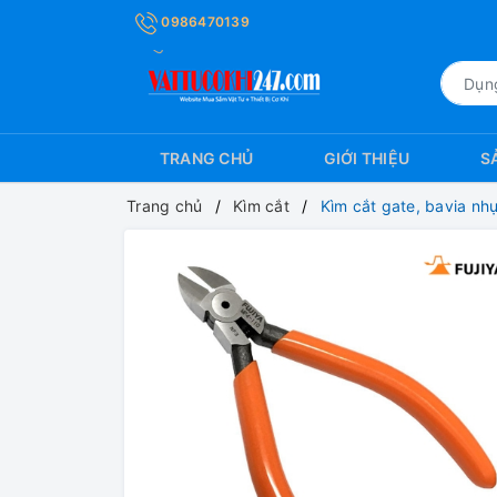
0986470139
TRANG CHỦ
GIỚI THIỆU
S
Trang chủ
Kìm cắt
Kìm cắt gate, bavia nh