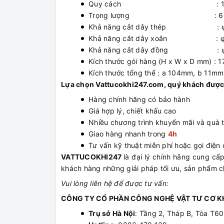
Quy cách : 11
Trọng lượng : 6
Khả năng cắt dây thép : 
Khả năng cắt dây xoắn : 
Khả năng cắt dây đồng : φ
Kích thước gói hàng (H x W x D mm) :
Kích thước tổng thể : a 104mm, b 11mm
Lựa chọn Vattucokhi247.com, quý khách được
Hàng chính hãng có bảo hành
Giá hợp lý, chiết khấu cao
Nhiều chương trình khuyến mãi và quà 
Giao hàng nhanh trong
4h
Tư vấn kỹ thuật miễn phí hoặc gọi điện đ
VATTUCOKHI247
là đại lý chính hãng cung c
khách hàng những giải pháp tối ưu, sản phẩm ch
Vui lòng liên hệ để được tư vấn:
CÔNG TY CỔ PHẦN CÔNG NGHỆ VẬT TƯ CƠ KH
Trụ sở Hà Nội
: Tầng 2, Tháp B, Tòa T6