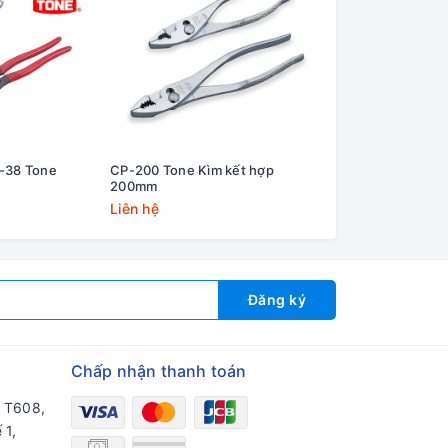
-38 Tone
CP-200 Tone Kìm kết hợp
Kìm cắt mini Fuji
200mm
4.5''/110mm
Liên hệ
Liên hệ
Đăng ký
Chấp nhận thanh toán
a T608,
 1,