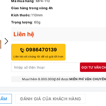
Mã mua hàng
: MP4-110
Giao hàng trong vòng 4h
Kích thước:
110mm
Trọng lượng
: 60g
Liên hệ
0986470139
Liên hệ với chúng tôi để có giá tốt hơn
GỌI TƯ VẤN CH
Mua thêm 8.000.000₫ để được
MIỄN PHÍ VẬN CHUYỂ
HẨM
ĐÁNH GIÁ CỦA KHÁCH HÀNG