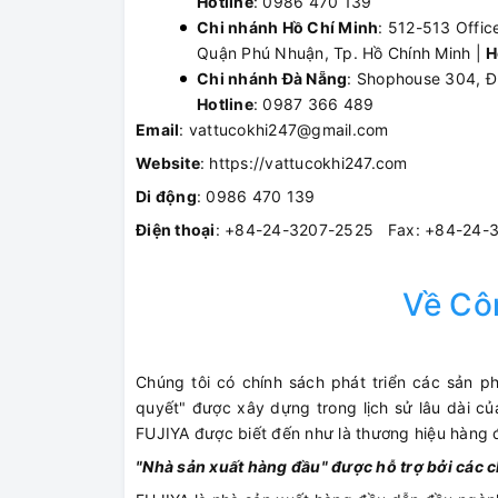
Hotline
: 0986 470 139
Chi nhánh Hồ Chí Minh
: 512-513 Offic
Quận Phú Nhuận, Tp. Hồ Chính Minh |
H
Chi nhánh Đà Nẵng
: Shophouse 304, Đ
Hotline
: 0987 366 489
Email
: vattucokhi247@gmail.com
Website
: https://vattucokhi247.com
Di động
: 0986 470 139
Điện thoại
: +84-24-3207-2525 Fax: +84-24-
Về Cô
Chúng tôi có chính sách phát triển các sản 
quyết" được xây dựng trong lịch sử lâu dài của
FUJIYA được biết đến như là thương hiệu hàng đ
"Nhà sản xuất hàng đầu" được hỗ trợ bởi các c