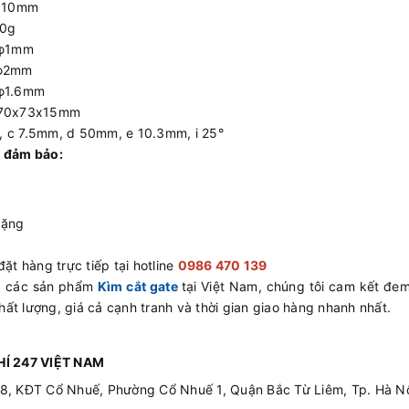
0mm
0g
φ1mm
φ2mm
1.6mm
 170x73x15mm
, c 7.5mm, d 50mm, e 10.3mm, i 25°
 đảm bảo:
tặng
ặt hàng trực tiếp tại hotline
0986 470 139
ấp các sản phẩm
Kìm cắt gate
tại Việt Nam, chúng tôi cam kết đem
ất lượng, giá cả cạnh tranh và thời gian giao hàng nhanh nhất.
Í 247 VIỆT NAM
08, KĐT Cổ Nhuế, Phường Cổ Nhuế 1, Quận Bắc Từ Liêm, Tp. Hà Nộ