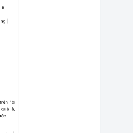
 9,
ng |
rên "bí
 quả là,
ước.