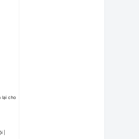
 lại cho
i |