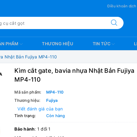
Điều khoản dịch
ẢN PHẨM
THƯƠNG HIỆU
TIN TỨC
L
ựa Nhật Bản Fujiya MP4-110
Kìm cắt gate, bavia nhựa Nhật Bản Fujiya
MP4-110
Mã sản phẩm:
MP4-110
Thương hiệu:
Fujiya
Viết đánh giá của bạn
Tình trạng:
Còn hàng
Bảo hành
: 1 đổi 1