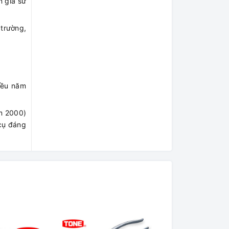
n gia sử
 trường,
iều năm
m 2000)
 cụ đáng