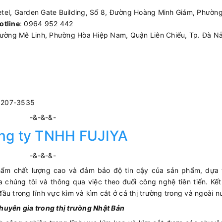
etel, Garden Gate Building, Số 8, Đường Hoàng Minh Giám, Phường
otline
: 0964 952 442
ường Mê Linh, Phường Hòa Hiệp Nam, Quận Liên Chiểu, Tp. Đà Nẵ
3207-3535
-&-&-&-
ng ty TNHH FUJIYA
-&-&-&-
phẩm chất lượng cao và đảm bảo độ tin cậy của sản phẩm, dựa t
 chúng tôi và thông qua việc theo đuổi công nghệ tiên tiến. Kết
ầu trong lĩnh vực kìm và kìm cắt ở cả thị trường trong và ngoài n
huyên gia trong thị trường Nhật Bản