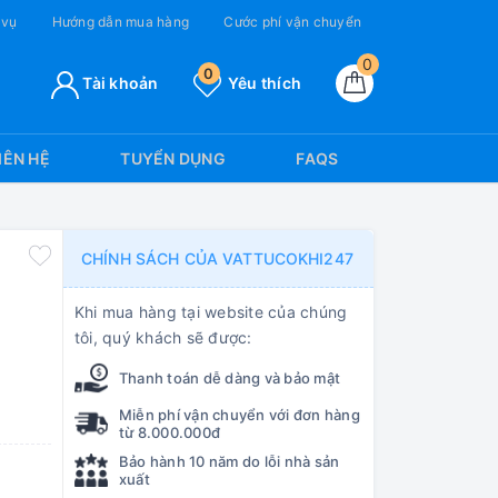
 vụ
Hướng dẫn mua hàng
Cước phí vận chuyển
0
0
Tài khoản
Yêu thích
IÊN HỆ
TUYỂN DỤNG
FAQS
CHÍNH SÁCH CỦA VATTUCOKHI247
Khi mua hàng tại website của chúng
tôi, quý khách sẽ được:
Thanh toán dễ dàng và bảo mật
Miễn phí vận chuyển với đơn hàng
từ 8.000.000đ
Bảo hành 10 năm do lỗi nhà sản
xuất