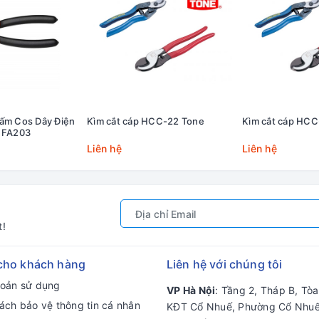
Bấm Cos Dây Điện
Kìm cắt cáp HCC-22 Tone
Kìm cắt cáp HCC
a FA203
Liên hệ
Liên hệ
t!
cho khách hàng
Liên hệ với chúng tôi
hoản sử dụng
VP Hà Nội
: Tầng 2, Tháp B, Tò
ách bảo vệ thông tin cá nhân
KĐT Cổ Nhuế, Phường Cổ Nhuế