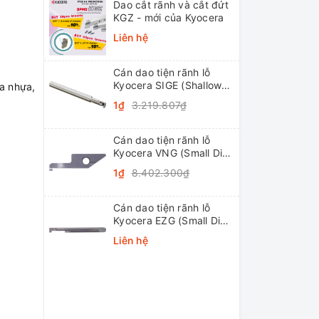
Dao cắt rãnh và cắt đứt
KGZ - mới của Kyocera
Liên hệ
Cán dao tiện rãnh lỗ
Kyocera SIGE (Shallow
a nhựa,
Grooving)
1₫
3.219.807₫
Cán dao tiện rãnh lỗ
Kyocera VNG (Small Dia.
Internal Grooving
1₫
8.402.300₫
System Tip-Bars)
Cán dao tiện rãnh lỗ
Kyocera EZG (Small Dia.
Internal Grooving EZ
Liên hệ
Bars)