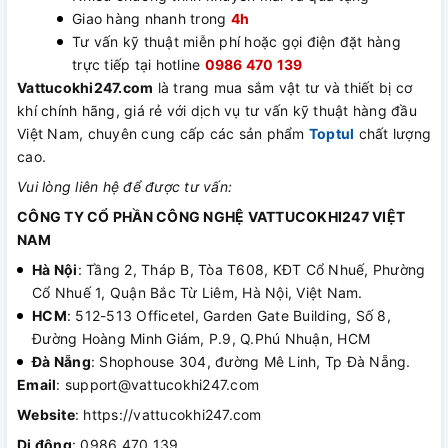
Giao hàng nhanh trong
4h
Tư vấn kỹ thuật miễn phí hoặc gọi điện đặt hàng
trực tiếp tại hotline
0986 470 139
Vattucokhi247.com
là trang mua sắm vật tư và thiết bị cơ
khí chính hãng, giá rẻ với dịch vụ tư vấn kỹ thuật hàng đầu
Việt Nam, chuyên cung cấp các sản phẩm
Toptul
chất lượng
cao.
Vui lòng liên hệ để được tư vấn:
CÔNG TY CỔ PHẦN CÔNG NGHỆ VATTUCOKHI247 VIỆT
NAM
Hà Nội
: Tầng 2, Tháp B, Tòa T608, KĐT Cổ Nhuế, Phường
Cổ Nhuế 1, Quận Bắc Từ Liêm, Hà Nội, Việt Nam.
HCM
: 512-513 Officetel, Garden Gate Building, Số 8,
Đường Hoàng Minh Giám, P.9, Q.Phú Nhuận, HCM
Đà Nẵng
: Shophouse 304, đường Mê Linh, Tp Đà Nẵng.
Email
: support@vattucokhi247.com
Website
: https://vattucokhi247.com
Di động
: 0986 470 139