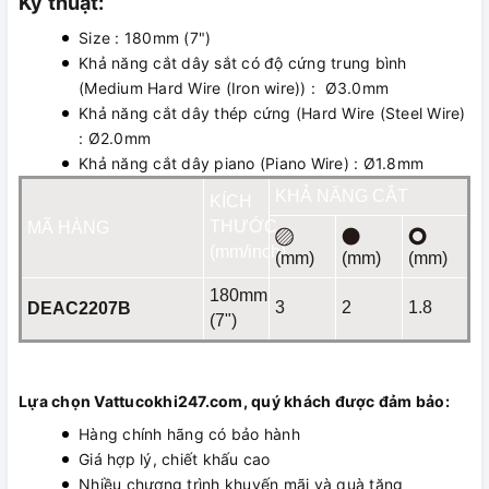
Kỹ thuật:
Size : 180mm (7")
Khả năng cắt dây sắt có độ cứng trung bình
(Medium Hard Wire (Iron wire)) : Ø3.0mm
Khả năng cắt dây thép cứng (Hard Wire (Steel Wire)
: Ø2.0mm
Khả năng cắt dây piano (Piano Wire) : Ø1.8mm
KHẢ NĂNG CẮT
KÍCH
THƯỚC
MÃ HÀNG
(mm/inch)
(mm)
(mm)
(mm)
180mm
3
2
1.8
DEAC2207B
(7")
Lựa chọn Vattucokhi247.com, quý khách được đảm bảo:
Hàng chính hãng có bảo hành
Giá hợp lý, chiết khấu cao
Nhiều chương trình khuyến mãi và quà tặng