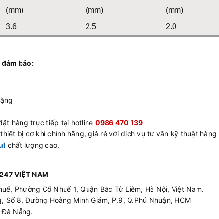
(mm)
(mm)
(mm)
3.6
2.5
2.0
 đảm bảo:
tặng
ặt hàng trực tiếp tại hotline
0986 470 139
hiết bị cơ khí chính hãng, giá rẻ với dịch vụ tư vấn kỹ thuật hàng
ul
chất lượng cao.
247 VIỆT NAM
huế, Phường Cổ Nhuế 1, Quận Bắc Từ Liêm, Hà Nội, Việt Nam.
ing, Số 8, Đường Hoàng Minh Giám, P.9, Q.Phú Nhuận, HCM
p Đà Nẵng.