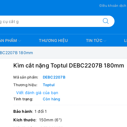
Điều khoản dịch
ẢN PHẨM
THƯƠNG HIỆU
TIN TỨC
L
DEBC2207B 180mm
Kìm cắt nặng Toptul DEBC2207B 180mm
Mã sản phẩm:
DEBC2207B
Thương hiệu:
Toptul
Viết đánh giá của bạn
Tình trạng:
Còn hàng
Bảo hành
: 1 đổi 1
Kích thước
: 150mm (6")