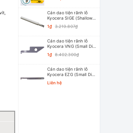
ít,
Cán dao tiện rãnh lỗ
Kyocera SIGE (Shallow
Grooving)
1₫
3.219.807₫
Cán dao tiện rãnh lỗ
Kyocera VNG (Small Dia.
Internal Grooving
1₫
8.402.300₫
System Tip-Bars)
Cán dao tiện rãnh lỗ
Kyocera EZG (Small Dia.
Internal Grooving EZ
Liên hệ
Bars)