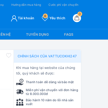
 vụ
Hướng dẫn mua hàng
Cước phí vận chuyển
0
0
Tài khoản
Yêu thích
IÊN HỆ
TUYỂN DỤNG
FAQS
CHÍNH SÁCH CỦA VATTUCOKHI247
Khi mua hàng tại website của chúng
tôi, quý khách sẽ được:
Thanh toán dễ dàng và bảo mật
Miễn phí vận chuyển với đơn hàng
từ 8.000.000đ
Bảo hành 10 năm do lỗi nhà sản
xuất