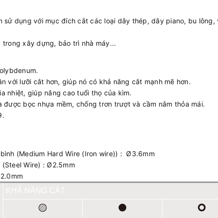
 dụng với mục đích cắt các loại dây thép, dây piano, bu lông, v
 trong xây dựng, bảo trì nhà máy...
Molybdenum.
ần với lưỡi cắt hơn, giúp nó có khả năng cắt mạnh mẽ hơn.
 nhiệt, giúp nâng cao tuổi thọ của kìm.
và được bọc nhựa mềm, chống trơn trượt và cầm nắm thỏa mái.
9.
 bình (Medium Hard Wire (Iron wire)) : Ø3.6mm
 (Steel Wire) : Ø2.5mm
 Ø2.0mm
KHẢ NĂNG CẮT