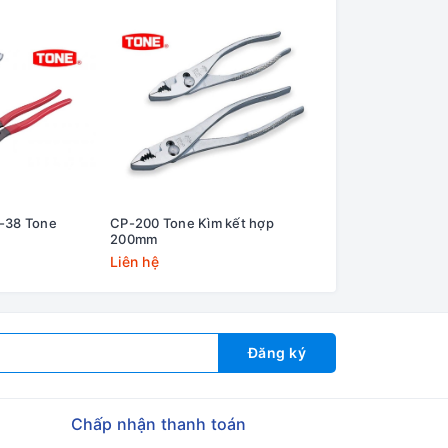
-38 Tone
CP-200 Tone Kìm kết hợp
Kìm cắt mini Fuji
200mm
4.5''/110mm
Liên hệ
Liên hệ
Đăng ký
Chấp nhận thanh toán