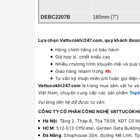
DEBC2207B
180mm (7")
Lựa chọn Vattucokhi247.com, quý khách được
Hàng chính hãng có bảo hành
Giá hợp lý, chiết khấu cao
Nhiều chương trình khuyến mãi và quà 
Giao hàng nhanh trong
4h
Tư vấn kỹ thuật miễn phí hoặc gọi điện đ
Vattucokhi247.com
là trang mua sắm vật tư và t
Việt Nam, chuyên cung cấp các sản phẩm
Topt
Vui lòng liên hệ để được tư vấn:
CÔNG TY CỔ PHẦN CÔNG NGHỆ VATTUCOKHI
Hà Nội
: Tầng 2, Tháp B, Tòa T608, KĐT Cổ N
HCM
: 512-513 Officetel, Garden Gate Build
Đà Nẵng
: Shophouse 304, đường Mê Linh, T