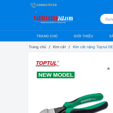
0986470139
TRANG CHỦ
GIỚI THIỆU
S
Trang chủ
Kìm cắt
Kìm cắt nặng Toptul 