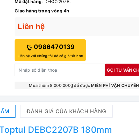
Mã đặt hàng
: DEBC2207B.
Giao hàng trong vòng 4h
Liên hệ
0986470139
Liên hệ với chúng tôi để có giá tốt hơn
GỌI TƯ VẤN CH
Mua thêm 8.000.000₫ để được
MIỄN PHÍ VẬN CHUYỂ
HẨM
ĐÁNH GIÁ CỦA KHÁCH HÀNG
g Toptul DEBC2207B 180mm