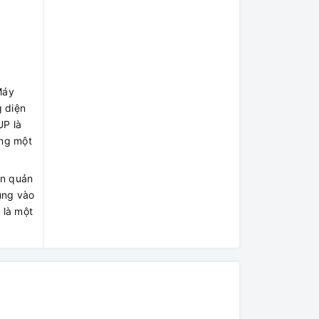
Máy
 diện
UP là
ang một
ẩn quản
rung vào
 là một