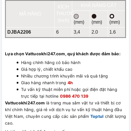
KHẢ NĂNG CẮT
KÍCH
THƯỚC
MÃ HÀNG
(inch)
(mm)
(mm)
(mm)
DJBA2206
6
3,4
2.0
1.6
Lựa chọn Vattucokhi247.com, quý khách được đảm bảo:
Hàng chính hãng có bảo hành
Giá hợp lý, chiết khấu cao
Nhiều chương trình khuyến mãi và quà tặng
Giao hàng nhanh trong
4h
Tư vấn kỹ thuật miễn phí hoặc gọi điện đặt hàng
trực tiếp tại hotline
0986 470 139
Vattucokhi247.com
là trang mua sắm vật tư và thiết bị cơ
khí chính hãng, giá rẻ với dịch vụ tư vấn kỹ thuật hàng đầu
Việt Nam, chuyên cung cấp các sản phẩm
Toptul
chất lượng
cao.