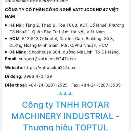
Vui lòng liên hệ để được tư vấn:
CÔNG TY CỔ PHẦN CÔNG NGHỆ VATTUCOKHI247 VIỆT
NAM
Hà Nội
: Tầng 2, Tháp B, Tòa T608, KĐT Cổ Nhuế, Phường
Cổ Nhuế 1, Quận Bắc Từ Liêm, Hà Nội, Việt Nam.
HCM
: 512-513 Officetel, Garden Gate Building, Số 8,
Đường Hoàng Minh Giám, P.9, Q.Phú Nhuận, HCM
Đà Nẵng
: Shophouse 304, đường Mê Linh, Tp Đà Nẵng.
Email
: support@vattucokhi247.com
Website
: https://vattucokhi247.com
Di động
: 0986 470 139
Điện thoại
: +84-24-3207-2525 Fax: +84-24-3207-3535
-&-&-&-
Công ty TNHH ROTAR
MACHINERY INDUSTRIAL -
Thương hiệu TOPTUL