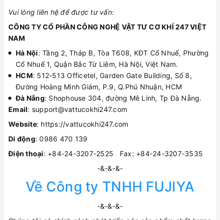
Vui lòng liên hệ để được tư vấn:
CÔNG TY CỔ PHẦN CÔNG NGHỆ VẬT TƯ CƠ KHÍ 247 VIỆT
NAM
Hà Nội
: Tầng 2, Tháp B, Tòa T608, KĐT Cổ Nhuế, Phường
Cổ Nhuế 1, Quận Bắc Từ Liêm, Hà Nội, Việt Nam.
HCM
: 512-513 Officetel, Garden Gate Building, Số 8,
Đường Hoàng Minh Giám, P.9, Q.Phú Nhuận, HCM
Đà Nẵng
: Shophouse 304, đường Mê Linh, Tp Đà Nẵng.
Email
: support@vattucokhi247.com
Website
: https://vattucokhi247.com
Di động
: 0986 470 139
Điện thoại
: +84-24-3207-2525 Fax: +84-24-3207-3535
-&-&-&-
Về Công ty TNHH FUJIYA
-&-&-&-