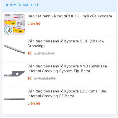
KHUYẾN MÃI HOT
Dao cắt rãnh và cắt đứt KGZ - mới của Kyocera
Liên hệ
Cán dao tiện rãnh lỗ Kyocera SIGE (Shallow
Grooving)
1₫
3.219.807₫
Cán dao tiện rãnh lỗ Kyocera VNG (Small Dia.
Internal Grooving System Tip-Bars)
1₫
8.402.300₫
Cán dao tiện rãnh lỗ Kyocera EZG (Small Dia.
Internal Grooving EZ Bars)
Liên hệ