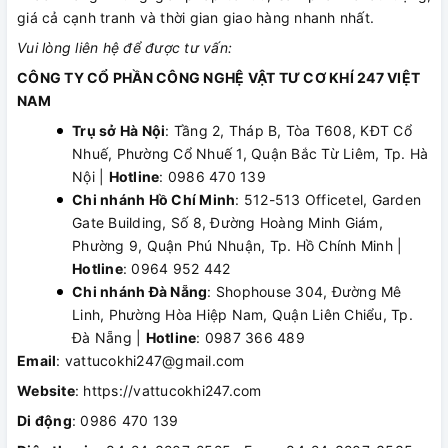
giá cả cạnh tranh và thời gian giao hàng nhanh nhất.
Vui lòng liên hệ để được tư vấn:
CÔNG TY CỔ PHẦN CÔNG NGHỆ VẬT TƯ CƠ KHÍ 247 VIỆT
NAM
Trụ sở Hà Nội
: Tầng 2, Tháp B, Tòa T608, KĐT Cổ
Nhuế, Phường Cổ Nhuế 1, Quận Bắc Từ Liêm, Tp. Hà
Nội |
Hotline
: 0986 470 139
Chi nhánh Hồ Chí Minh
: 512-513 Officetel, Garden
Gate Building, Số 8, Đường Hoàng Minh Giám,
Phường 9, Quận Phú Nhuận, Tp. Hồ Chính Minh |
Hotline
: 0964 952 442
Chi nhánh Đà Nẵng
: Shophouse 304, Đường Mê
Linh, Phường Hòa Hiệp Nam, Quận Liên Chiểu, Tp.
Đà Nẵng |
Hotline
: 0987 366 489
Email
: vattucokhi247@gmail.com
Website
: https://vattucokhi247.com
Di động
: 0986 470 139