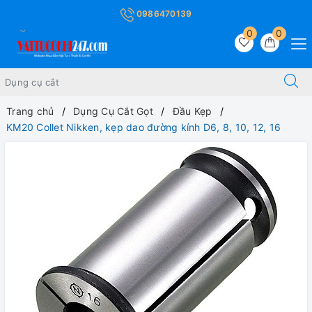
0986470139
0
0
Trang chủ
Dụng Cụ Cắt Gọt
Đầu Kẹp
KM20 Collet Nikken, kẹp dao đường kính D6, 8, 10, 12, 16