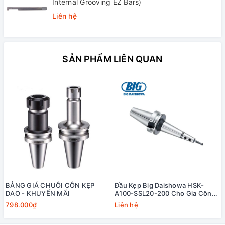
Internal Grooving EZ Bars)
Liên hệ
SẢN PHẨM LIÊN QUAN
BẢNG GIÁ CHUÔI CÔN KẸP
Đầu Kẹp Big Daishowa HSK-
DAO - KHUYẾN MÃI
A100-SSL20-200 Cho Gia Công
Khuôn
798.000₫
Liên hệ