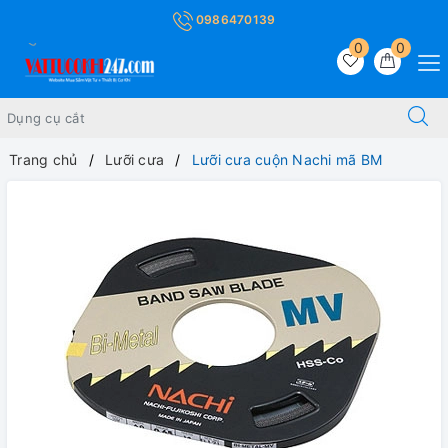
0986470139
0
0
Trang chủ
Lưỡi cưa
Lưỡi cưa cuộn Nachi mã BM