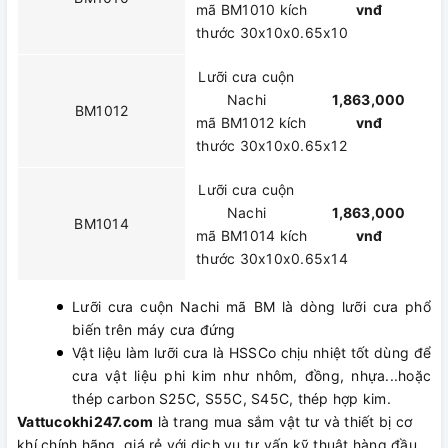
mã BM1010 kích
vnđ
thước 30x10x0.65x10
Lưỡi cưa cuộn
Nachi
1,863,000
BM1012
mã BM1012 kích
vnđ
thước 30x10x0.65x12
Lưỡi cưa cuộn
Nachi
1,863,000
BM1014
mã BM1014 kích
vnđ
thước 30x10x0.65x14
Lưỡi cưa cuộn Nachi mã BM là dòng lưỡi cưa phổ
biến trên máy cưa đứng
Vật liệu làm lưỡi cưa là HSSCo chịu nhiệt tốt dùng để
cưa vật liệu phi kim như nhôm, đồng, nhựa...hoặc
thép carbon S25C, S55C, S45C, thép hợp kim.
Vattucokhi247.com
là trang mua sắm vật tư và thiết bị cơ
khí chính hãng, giá rẻ với dịch vụ tư vấn kỹ thuật hàng đầu