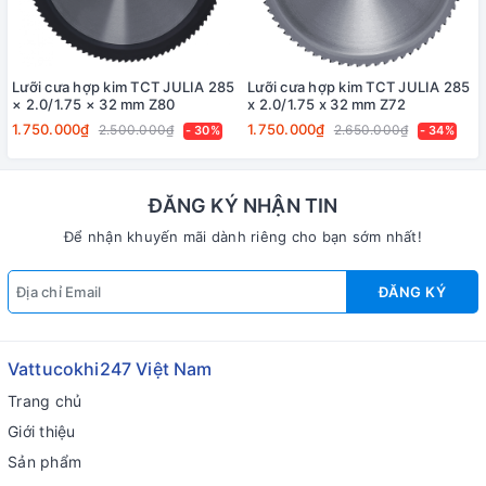
Lưỡi cưa hợp kim TCT JULIA 285
Lưỡi cưa hợp kim TCT JULIA 285
× 2.0/1.75 × 32 mm Z80
x 2.0/1.75 x 32 mm Z72
1.750.000₫
1.750.000₫
2.500.000₫
2.650.000₫
- 30%
- 34%
ĐĂNG KÝ NHẬN TIN
Để nhận khuyến mãi dành riêng cho bạn sớm nhất!
ĐĂNG KÝ
Vattucokhi247 Việt Nam
Trang chủ
Giới thiệu
Sản phẩm