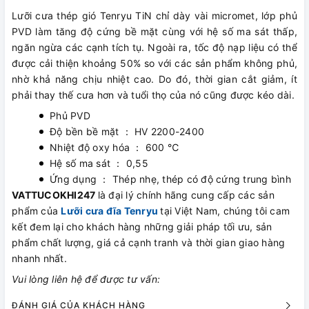
Lưỡi cưa thép gió Tenryu TiN chỉ dày vài micromet, lớp phủ
PVD làm tăng độ cứng bề mặt cùng với hệ số ma sát thấp,
ngăn ngừa các cạnh tích tụ. Ngoài ra, tốc độ nạp liệu có thể
được cải thiện khoảng 50% so với các sản phẩm không phủ,
nhờ khả năng chịu nhiệt cao. Do đó, thời gian cắt giảm, ít
phải thay thế cưa hơn và tuổi thọ của nó cũng được kéo dài.
Phủ PVD
Độ bền bề mặt ： HV 2200-2400
Nhiệt độ oxy hóa ： 600 ℃
Hệ số ma sát ： 0,55
Ứng dụng ： Thép nhẹ, thép có độ cứng trung bình
VATTUCOKHI247
là đại lý chính hãng cung cấp các sản
phẩm của
Lưỡi cưa đĩa
Tenryu
tại Việt Nam, chúng tôi cam
kết đem lại cho khách hàng những giải pháp tối ưu, sản
phẩm chất lượng, giá cả cạnh tranh và thời gian giao hàng
nhanh nhất.
Vui lòng liên hệ để được tư vấn:
ĐÁNH GIÁ CỦA KHÁCH HÀNG