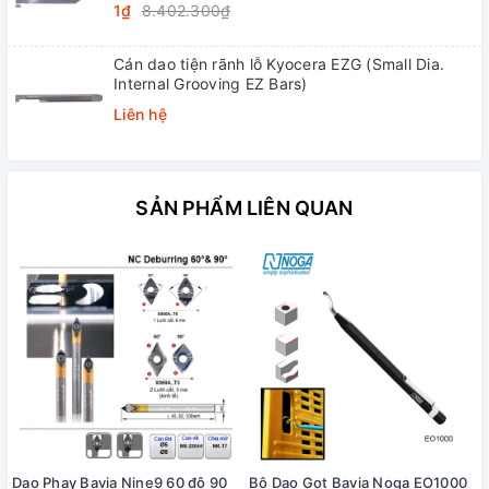
1₫
8.402.300₫
Cán dao tiện rãnh lỗ Kyocera EZG (Small Dia.
Internal Grooving EZ Bars)
Liên hệ
SẢN PHẨM LIÊN QUAN
Dao Phay Bavia Nine9 60 độ 90
Bộ Dao Gọt Bavia Noga EO1000