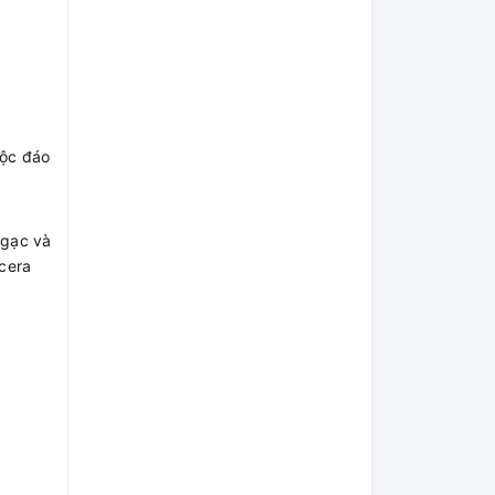
độc đáo
ngạc và
cera