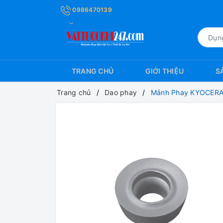
0986470139
TRANG CHỦ
GIỚI THIỆU
S
Trang chủ
Dao phay
Mảnh Phay KYOCERA