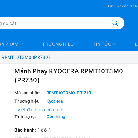
Điều khoản dịch
ẢN PHẨM
THƯƠNG HIỆU
TIN TỨC
L
 RPMT10T3M0 (PR730)
Mảnh Phay KYOCERA RPMT10T3M0
(PR730)
Mã sản phẩm:
RPMT10T3M0-PR1210
Thương hiệu:
Kyocera
Viết đánh giá của bạn
Tình trạng:
Còn hàng
Bảo hành
: 1 đổi 1