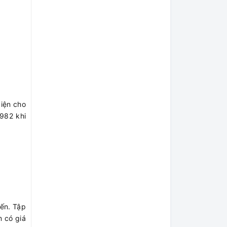
diện cho
1982 khi
iến. Tập
 có giá