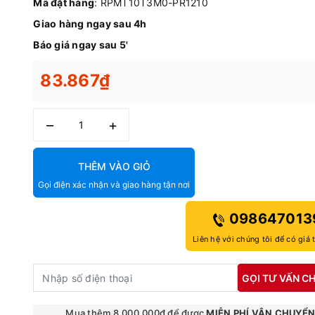
Mã đặt hàng
: RPMT10T3M0-PR1210
Giao hàng ngay sau 4h
Báo giá ngay sau 5'
83.867₫
–
+
THÊM VÀO GIỎ
Gọi điện xác nhận và giao hàng tận nơi
098647013
Liên hệ với chúng tôi để có giá 
GỌI TƯ VẤN CH
Mua thêm 8.000.000₫ để được
MIỄN PHÍ VẬN CHUYỂ