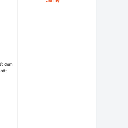
Liên hệ
Bars)
kết đem
nhất.