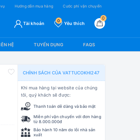
 vụ
Hướng dẫn mua hàng
Cước phí vận chuyển
0
0
Tài khoản
Yêu thích
IÊN HỆ
TUYỂN DỤNG
FAQS
CHÍNH SÁCH CỦA VATTUCOKHI247
Khi mua hàng tại website của chúng
tôi, quý khách sẽ được:
Thanh toán dễ dàng và bảo mật
Miễn phí vận chuyển với đơn hàng
từ 8.000.000đ
Bảo hành 10 năm do lỗi nhà sản
xuất