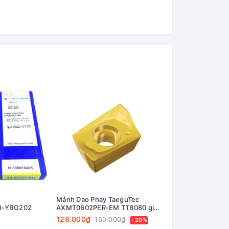
Mảnh Dao Phay TaeguTec
Mảnh Dao Phay Ky
R-YBG202
AXMT0602PER-EM TT8080 giá
LOMU040410ER-G
Khuyến mãi!
128.000₫
201.200₫
160.000₫
224.0
- 20%