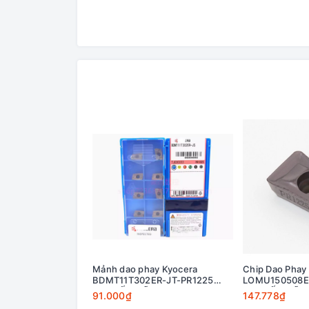
Mảnh dao phay Kyocera
Chip Dao Phay
BDMT11T302ER-JT-PR1225
LOMU150508E
KHUYẾN MÃI
KHUYẾN MÃI
91.000₫
147.778₫