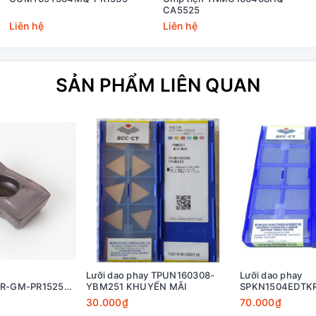
CA5525
Liên hệ
Liên hệ
SẢN PHẨM LIÊN QUAN
Lưỡi dao phay TPUN160308-
Lưỡi dao phay
R-GM-PR1525
YBM251 KHUYẾN MÃI
SPKN1504EDTK
30.000₫
70.000₫