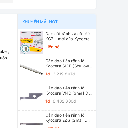
KHUYẾN MÃI HOT
Dao cắt rãnh và cắt đứt
KGZ - mới của Kyocera
Liên hệ
aker,
huôn
Cán dao tiện rãnh lỗ
Kyocera SIGE (Shallow
Grooving)
1₫
3.219.807₫
Cán dao tiện rãnh lỗ
Kyocera VNG (Small Dia.
Internal Grooving
1₫
8.402.300₫
System Tip-Bars)
Cán dao tiện rãnh lỗ
Kyocera EZG (Small Dia.
Internal Grooving EZ