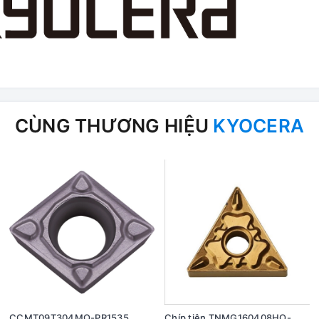
CÙNG THƯƠNG HIỆU
KYOCERA
CCMT09T304MQ-PR1535
Chíp tiện TNMG160408HQ-