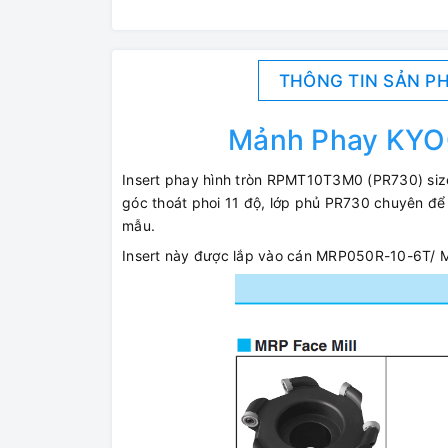
THÔNG TIN SẢN P
Mảnh Phay KY
Insert phay hình tròn RPMT10T3M0 (PR730) size 
góc thoát phoi 11 độ, lớp phủ PR730 chuyên để 
mẫu.
Insert này được lắp vào cán MRP050R-10-6T/