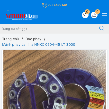
0986470139
0
0
Trang chủ
Dao phay
Mảnh phay Lamina HNKX 0604-45 LT 3000