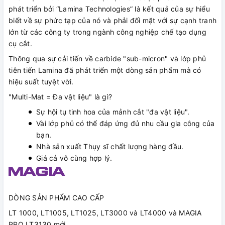
phát triển bởi “Lamina Technologies” là kết quả của sự hiểu
biết về sự phức tạp của nó và phải đối mặt với sự cạnh tranh
lớn từ các công ty trong ngành công nghiệp chế tạo dụng
cụ cắt.
Thông qua sự cải tiến về carbide "sub-micron" và lớp phủ
tiên tiến Lamina đã phát triển một dòng sản phẩm mà có
hiệu suất tuyệt vời.
"Multi-Mat = Đa vật liệu" là gì?
Sự hội tụ tinh hoa của mảnh cắt "đa vật liệu".
Vài lớp phủ có thể đáp ứng đủ nhu cầu gia công của
bạn.
Nhà sản xuất Thụy sĩ chất lượng hàng đầu.
Giá cả vô cùng hợp lý.
DÒNG SẢN PHẨM CAO CẤP
LT 1000, LT1005, LT1025, LT3000 và LT4000 và MAGIA
PRO LT3130 mới