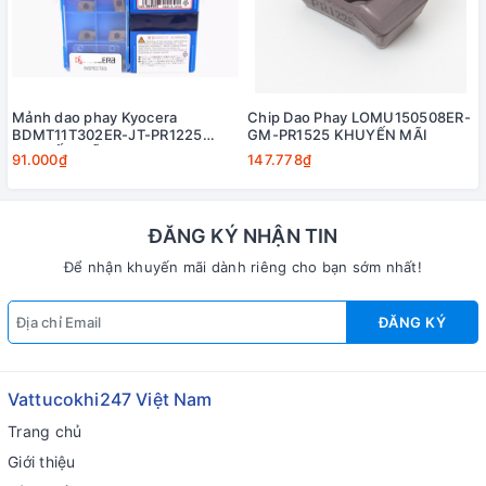
Mảnh dao phay Kyocera
Chip Dao Phay LOMU150508ER-
BDMT11T302ER-JT-PR1225
GM-PR1525 KHUYẾN MÃI
KHUYẾN MÃI
91.000₫
147.778₫
ĐĂNG KÝ NHẬN TIN
Để nhận khuyến mãi dành riêng cho bạn sớm nhất!
ĐĂNG KÝ
Vattucokhi247 Việt Nam
Trang chủ
Giới thiệu