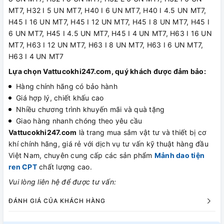
MT7, H32 I 5 UN MT7, H40 I 6 UN MT7, H40 I 4.5 UN MT7,
H45 I 16 UN MT7, H45 I 12 UN MT7, H45 I 8 UN MT7, H45 I
6 UN MT7, H45 I 4.5 UN MT7, H45 I 4 UN MT7, H63 I 16 UN
MT7, H63 I 12 UN MT7, H63 I 8 UN MT7, H63 I 6 UN MT7,
H63 I 4 UN MT7
Lựa chọn Vattucokhi247.com, quý khách được đảm bảo:
Hàng chính hãng có bảo hành
Giá hợp lý, chiết khấu cao
Nhiều chương trình khuyến mãi và quà tặng
Giao hàng nhanh chóng theo yêu cầu
Vattucokhi247.com
là trang mua sắm vật tư và thiết bị cơ
khí chính hãng, giá rẻ với dịch vụ tư vấn kỹ thuật hàng đầu
Việt Nam, chuyên cung cấp các sản phẩm
Mảnh dao tiện
ren CPT
chất lượng cao.
Vui lòng liên hệ để được tư vấn:
ĐÁNH GIÁ CỦA KHÁCH HÀNG