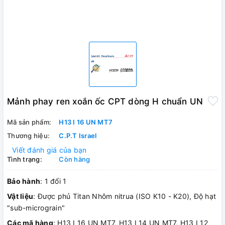
Mảnh phay ren xoắn ốc CPT dòng H chuẩn UN
Mã sản phẩm:
H13 I 16 UN MT7
Thương hiệu:
C.P.T Israel
Viết đánh giá của bạn
Tình trạng:
Còn hàng
Bảo hành
: 1 đổi 1
Vật liệu
: Được phủ Titan Nhôm nitrua (ISO K10 - K20), Độ hạt
"sub-micrograin"
Các mã hàng
: H13 I 16 UN MT7, H13 I 14 UN MT7, H13 I 12