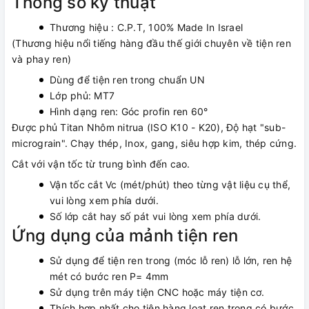
Thông số kỹ thuật
Thương hiệu : C.P.T, 100% Made In Israel
(Thương hiệu nổi tiếng hàng đầu thế giới chuyên về tiện ren
và phay ren)
Dùng để tiện ren trong chuẩn UN
Lớp phủ: MT7
Hình dạng ren: Góc profin ren 60°
Được phủ Titan Nhôm nitrua (ISO K10 - K20), Độ hạt "sub-
micrograin". Chạy thép, Inox, gang, siêu hợp kim, thép cứng.
Cắt với vận tốc từ trung bình đến cao.
Vận tốc cắt Vc (mét/phút) theo từng vật liệu cụ thể,
vui lòng xem phía dưới.
Số lớp cắt hay số pát vui lòng xem phía dưới.
Ứng dụng của mảnh tiện ren
Sử dụng để tiện ren trong (móc lỗ ren) lỗ lớn, ren hệ
mét có bước ren P= 4mm
Sử dụng trên máy tiện CNC hoặc máy tiện cơ.
Thích hợp nhất cho tiện hàng loạt ren trong có bước