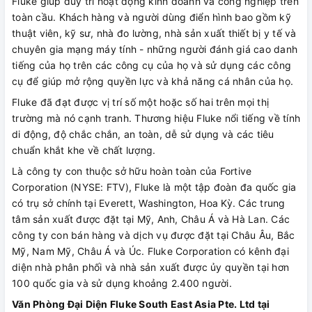
Fluke giúp duy trì hoạt động kinh doanh và công nghiệp trên
toàn cầu. Khách hàng và người dùng điển hình bao gồm kỹ
thuật viên, kỹ sư, nhà đo lường, nhà sản xuất thiết bị y tế và
chuyên gia mạng máy tính - những người đánh giá cao danh
tiếng của họ trên các công cụ của họ và sử dụng các công
cụ để giúp mở rộng quyền lực và khả năng cá nhân của họ.
Fluke đã đạt được vị trí số một hoặc số hai trên mọi thị
trường mà nó cạnh tranh. Thương hiệu Fluke nổi tiếng về tính
di động, độ chắc chắn, an toàn, dễ sử dụng và các tiêu
chuẩn khắt khe về chất lượng.
Là công ty con thuộc sở hữu hoàn toàn của Fortive
Corporation (NYSE: FTV), Fluke là một tập đoàn đa quốc gia
có trụ sở chính tại Everett, Washington, Hoa Kỳ. Các trung
tâm sản xuất được đặt tại Mỹ, Anh, Châu Á và Hà Lan. Các
công ty con bán hàng và dịch vụ được đặt tại Châu Âu, Bắc
Mỹ, Nam Mỹ, Châu Á và Úc. Fluke Corporation có kênh đại
diện nhà phân phối và nhà sản xuất được ủy quyền tại hơn
100 quốc gia và sử dụng khoảng 2.400 người.
Văn Phòng Đại Diện Fluke South East Asia Pte. Ltd tại