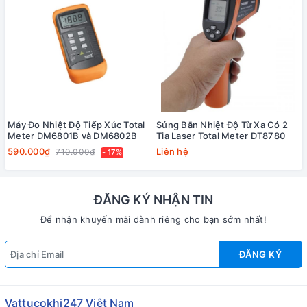
Máy Đo Nhiệt Độ Tiếp Xúc Total
Súng Bắn Nhiệt Độ Từ Xa Có 2
Meter DM6801B và DM6802B
Tia Laser Total Meter DT8780
590.000₫
Liên hệ
710.000₫
- 17%
ĐĂNG KÝ NHẬN TIN
Để nhận khuyến mãi dành riêng cho bạn sớm nhất!
ĐĂNG KÝ
Vattucokhi247 Việt Nam