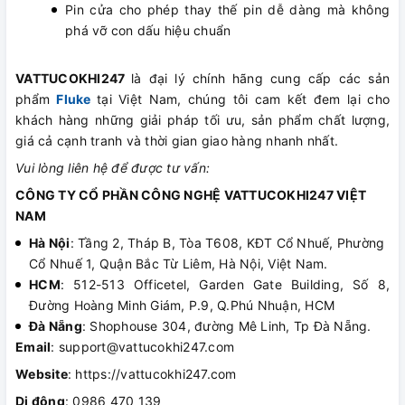
Pin cửa cho phép thay thế pin dễ dàng mà không
phá vỡ con dấu hiệu chuẩn
VATTUCOKHI247
là đại lý chính hãng cung cấp các sản
phẩm
Fluke
tại Việt Nam, chúng tôi cam kết đem lại cho
khách hàng những giải pháp tối ưu, sản phẩm chất lượng,
giá cả cạnh tranh và thời gian giao hàng nhanh nhất.
Vui lòng liên hệ để được tư vấn:
CÔNG TY CỔ PHẦN CÔNG NGHỆ VATTUCOKHI247 VIỆT
NAM
Hà Nội
: Tầng 2, Tháp B, Tòa T608, KĐT Cổ Nhuế, Phường
Cổ Nhuế 1, Quận Bắc Từ Liêm, Hà Nội, Việt Nam.
HCM
: 512-513 Officetel, Garden Gate Building, Số 8,
Đường Hoàng Minh Giám, P.9, Q.Phú Nhuận, HCM
Đà Nẵng
: Shophouse 304, đường Mê Linh, Tp Đà Nẵng.
Email
: support@vattucokhi247.com
Website
: https://vattucokhi247.com
Di động
: 0986 470 139