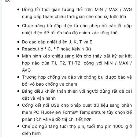
Đồng hồ thời gian tương đối trên MIN / MAX / AVG
cung cấp tham chiếu thời gian cho các sự kiện lớn
Chức năng bù đắp điện tử cho phép bù các lỗi cặp
nhiệt điện để tối đa hóa độ chính xác tổng thể
Đo các cặp nhiệt điện J, K, T và E
Readout ở ° C, ° F hoặc Kelvin (K)
Màn hình kép chiếu sáng lớn cho thấy bất kỳ sự kết
hợp nào của T1, T2, T1-T2, cộng với MIN / MAX /
AVG
Trường hợp chống va đập và chống bụi được bảo vệ
bởi vỏ bao chống va chạm
Bảng điều khiển thân thiện với người dùng rất dễ cài
đặt và vận hành
Cổng kết nối USB cho phép xuất dữ liệu sang phần
mềm PC FlukeView Forms® Temperature tùy chọn để
phân tích và vẽ đồ thị chi tiết hơn.
Chế độ ngủ tăng tuổi thọ pin; tuổi thọ pin 1000 giờ
điển hình