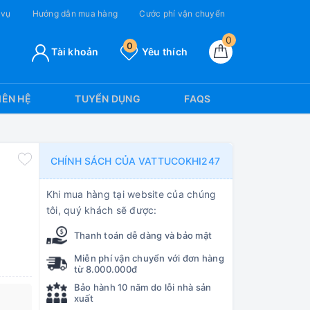
 vụ
Hướng dẫn mua hàng
Cước phí vận chuyển
0
0
Tài khoản
Yêu thích
IÊN HỆ
TUYỂN DỤNG
FAQS
CHÍNH SÁCH CỦA VATTUCOKHI247
Khi mua hàng tại website của chúng
tôi, quý khách sẽ được:
Thanh toán dễ dàng và bảo mật
Miễn phí vận chuyển với đơn hàng
từ 8.000.000đ
Bảo hành 10 năm do lỗi nhà sản
xuất