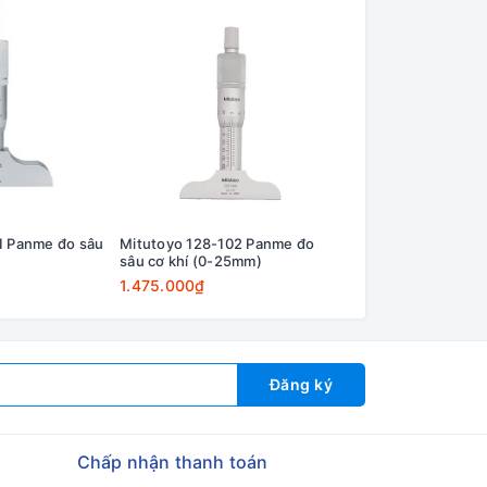
1 Panme đo sâu
Mitutoyo 128-102 Panme đo
Mitutoyo 129-154
sâu cơ khí (0-25mm)
sâu cơ khí (0-25m
1.475.000₫
1.327.000₫
Đăng ký
Chấp nhận thanh toán