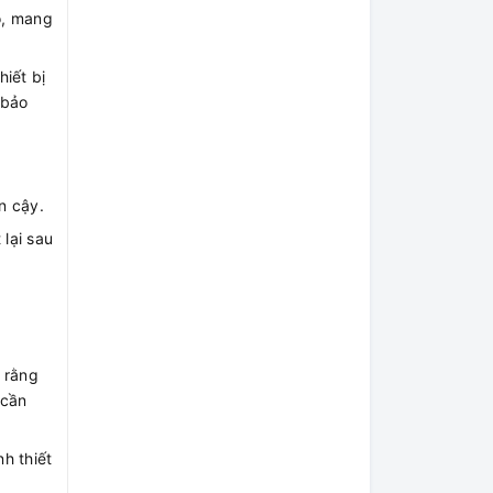
o, mang
iết bị
 bảo
n cậy.
lại sau
 rằng
 cần
h thiết