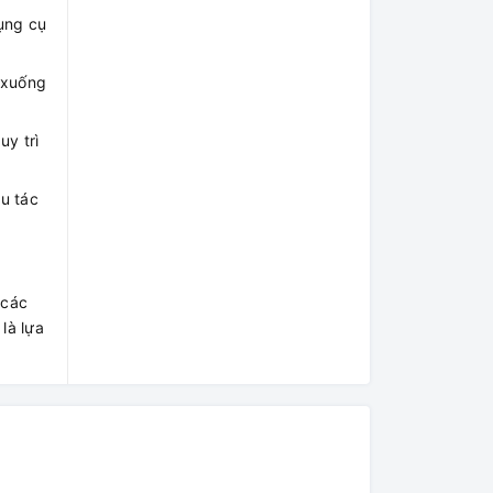
ụng cụ
 xuống
y trì
u tác
 các
là lựa