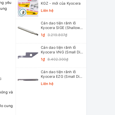
ụng yêu
KGZ - mới của Kyocera
cung
Liên hệ
Cán dao tiện rãnh lỗ
Kyocera SIGE (Shallow
Grooving)
1₫
3.219.807₫
Cán dao tiện rãnh lỗ
Kyocera VNG (Small Dia.
Internal Grooving
1₫
8.402.300₫
System Tip-Bars)
Cán dao tiện rãnh lỗ
Kyocera EZG (Small Dia.
c
Internal Grooving EZ
Liên hệ
Bars)
 bóng và
đo cung