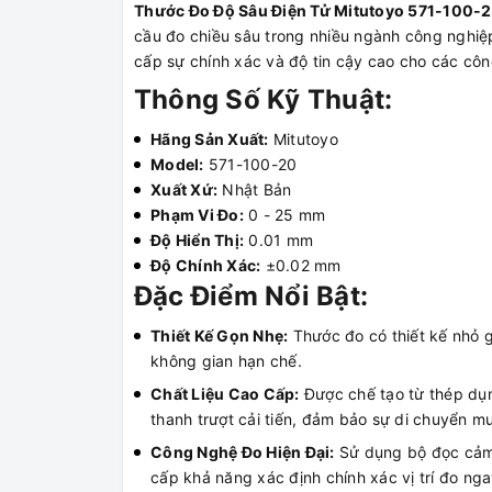
Thước Đo Độ Sâu Điện Tử Mitutoyo 571-100-
cầu đo chiều sâu trong nhiều ngành công nghiệp.
cấp sự chính xác và độ tin cậy cao cho các công
Thông Số Kỹ Thuật:
Hãng Sản Xuất:
Mitutoyo
Model:
571-100-20
Xuất Xứ:
Nhật Bản
Phạm Vi Đo:
0 - 25 mm
Độ Hiển Thị:
0.01 mm
Độ Chính Xác:
±0.02 mm
Đặc Điểm Nổi Bật:
Thiết Kế Gọn Nhẹ:
Thước đo có thiết kế nhỏ g
không gian hạn chế.
Chất Liệu Cao Cấp:
Được chế tạo từ thép dụn
thanh trượt cải tiến, đảm bảo sự di chuyển m
Công Nghệ Đo Hiện Đại:
Sử dụng bộ đọc cảm 
cấp khả năng xác định chính xác vị trí đo nga