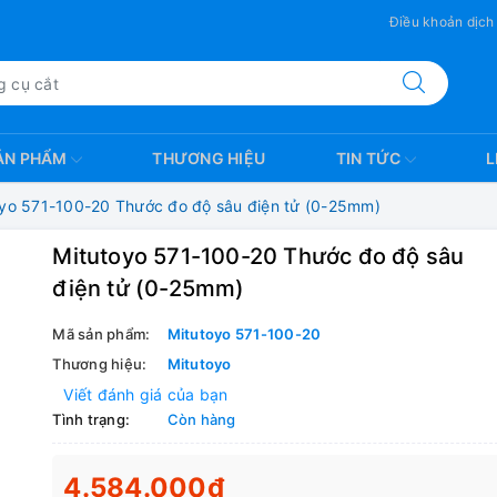
Điều khoản dịch
ẢN PHẨM
THƯƠNG HIỆU
TIN TỨC
L
oyo 571-100-20 Thước đo độ sâu điện tử (0-25mm)
Mitutoyo 571-100-20 Thước đo độ sâu
điện tử (0-25mm)
Mã sản phẩm:
Mitutoyo 571-100-20
Thương hiệu:
Mitutoyo
Viết đánh giá của bạn
Tình trạng:
Còn hàng
4.584.000₫