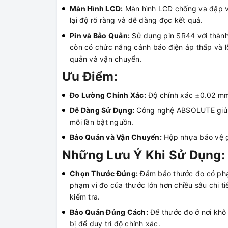
Màn Hình LCD:
Màn hình LCD chống va đập vớ
lại độ rõ ràng và dễ dàng đọc kết quả.
Pin và Bảo Quản:
Sử dụng pin SR44 với thành 
còn có chức năng cảnh báo điện áp thấp và lỗ
quản và vận chuyển.
Ưu Điểm:
Đo Lường Chính Xác:
Độ chính xác ±0.02 mm 
Dễ Dàng Sử Dụng:
Công nghệ ABSOLUTE giúp v
mỗi lần bật nguồn.
Bảo Quản và Vận Chuyển:
Hộp nhựa bảo vệ gi
Những Lưu Ý Khi Sử Dụng:
Chọn Thước Đúng:
Đảm bảo thước đo có phạm
phạm vi đo của thước lớn hơn chiều sâu chi ti
kiểm tra.
Bảo Quản Đúng Cách:
Để thước đo ở nơi khô 
bị để duy trì độ chính xác.