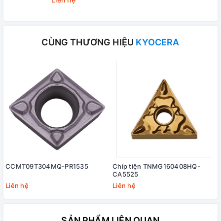
CÙNG THƯƠNG HIỆU
KYOCERA
CCMT09T304MQ-PR1535
Chíp tiện TNMG160408HQ-
CA5525
Liên hệ
Liên hệ
SẢN PHẨM LIÊN QUAN