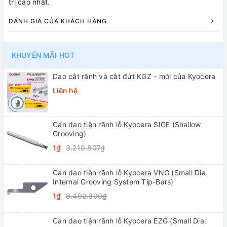
trị cao nhất.
ĐÁNH GIÁ CỦA KHÁCH HÀNG
KHUYẾN MÃI HOT
Dao cắt rãnh và cắt đứt KGZ - mới của Kyocera
Liên hệ
Cán dao tiện rãnh lỗ Kyocera SIGE (Shallow
Grooving)
1₫
3.219.807₫
Cán dao tiện rãnh lỗ Kyocera VNG (Small Dia.
Internal Grooving System Tip-Bars)
1₫
8.402.300₫
Cán dao tiện rãnh lỗ Kyocera EZG (Small Dia.