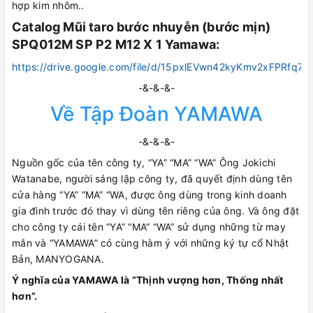
hợp kim nhôm..
Catalog Mũi taro bước nhuyễn (bước mịn)
SPQ012M SP P2 M12 X 1 Yamawa:
https://drive.google.com/file/d/15pxlEVwn42kyKmv2xFPRfq7M
-&-&-&-
Về Tập Đoàn YAMAWA
-&-&-&-
Nguồn gốc của tên công ty, “YA” “MA” “WA” Ông Jokichi
Watanabe, người sáng lập công ty, đã quyết định dùng tên
cửa hàng “YA” “MA” “WA, được ông dùng trong kinh doanh
gia đình trước đó thay vì dùng tên riêng của ông. Và ông đặt
cho công ty cái tên “YA” “MA” “WA” sử dụng những từ may
mắn và “YAMAWA” có cùng hàm ý với những ký tự cổ Nhật
Bản, MANYOGANA.
Ý nghĩa của YAMAWA là “Thịnh vượng hơn, Thống nhất
hơn”.