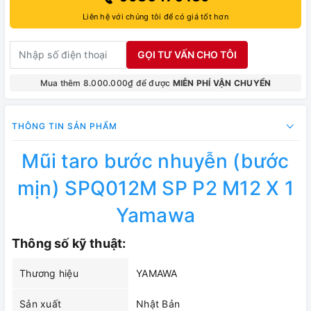
Liên hệ với chúng tôi để có giá tốt hơn
GỌI TƯ VẤN CHO TÔI
Mua thêm 8.000.000₫ để được
MIỄN PHÍ VẬN CHUYỂN
THÔNG TIN SẢN PHẨM
Mũi taro bước nhuyễn (bước
mịn) SPQ012M SP P2 M12 X 1
Yamawa
Thông số kỹ thuật:
Thương hiệu
YAMAWA
Sản xuất
Nhật Bản