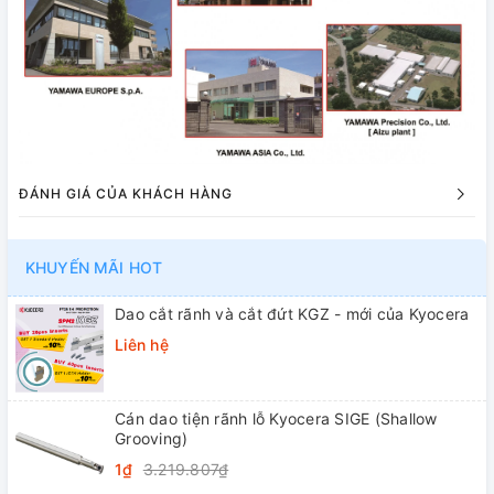
ĐÁNH GIÁ CỦA KHÁCH HÀNG
KHUYẾN MÃI HOT
Dao cắt rãnh và cắt đứt KGZ - mới của Kyocera
Liên hệ
Cán dao tiện rãnh lỗ Kyocera SIGE (Shallow
Grooving)
1₫
3.219.807₫