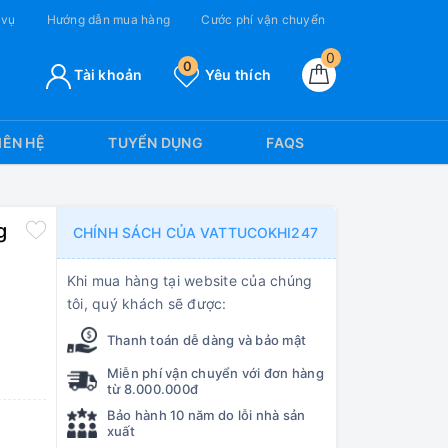
 vụ
Hướng dẫn mua hàng
Cước phí vận chuyển
0
0
Tài khoản
Yêu thích
IÊN HỆ
TUYỂN DỤNG
FAQS
g
CHÍNH SÁCH CỦA VATTUCOKHI247
Khi mua hàng tại website của chúng
tôi, quý khách sẽ được:
Thanh toán dễ dàng và bảo mật
Miễn phí vận chuyển với đơn hàng
từ 8.000.000đ
Bảo hành 10 năm do lỗi nhà sản
xuất