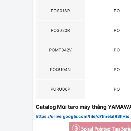
POS018R
PO
POS020R
PO
POMT042V
PO
POQU04N
PO
PORU06P
PO
Catalog Mũi taro máy thẳng YAMAWA
https://drive.google.com/file/d/1meIaIR3h