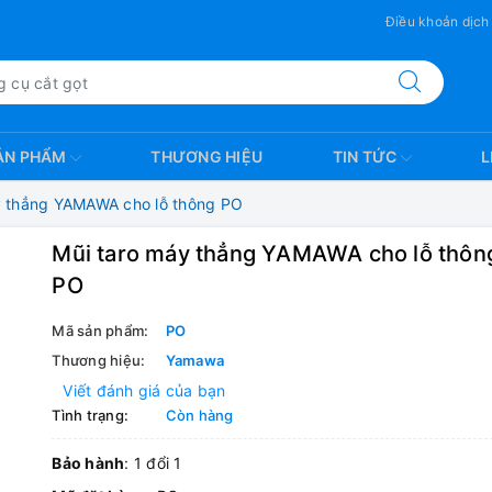
Điều khoản dịch
ẢN PHẨM
THƯƠNG HIỆU
TIN TỨC
L
y thẳng YAMAWA cho lỗ thông PO
Mũi taro máy thẳng YAMAWA cho lỗ thôn
PO
Mã sản phẩm:
PO
Thương hiệu:
Yamawa
Viết đánh giá của bạn
Tình trạng:
Còn hàng
Bảo hành
: 1 đổi 1