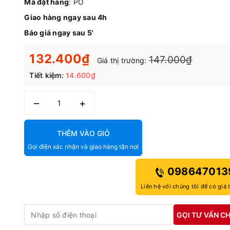
Mã đặt hàng
: PO
Giao hàng ngay sau 4h
Báo giá ngay sau 5'
132.400₫
147.000₫
Giá thị trường:
Tiết kiệm:
14.600₫
–
+
THÊM VÀO GIỎ
Gọi điện xác nhận và giao hàng tận nơi
098647013
Liên hệ với chúng tôi để có giá 
GỌI TƯ VẤN CH