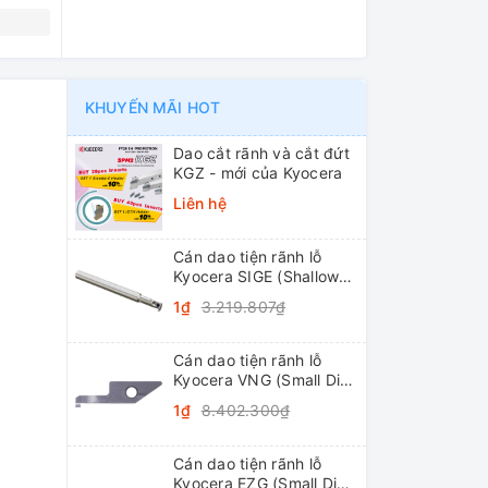
N
KHUYẾN MÃI HOT
Dao cắt rãnh và cắt đứt
KGZ - mới của Kyocera
Liên hệ
Cán dao tiện rãnh lỗ
Kyocera SIGE (Shallow
Grooving)
1₫
3.219.807₫
Cán dao tiện rãnh lỗ
Kyocera VNG (Small Dia.
Internal Grooving
1₫
8.402.300₫
System Tip-Bars)
Cán dao tiện rãnh lỗ
Kyocera EZG (Small Dia.