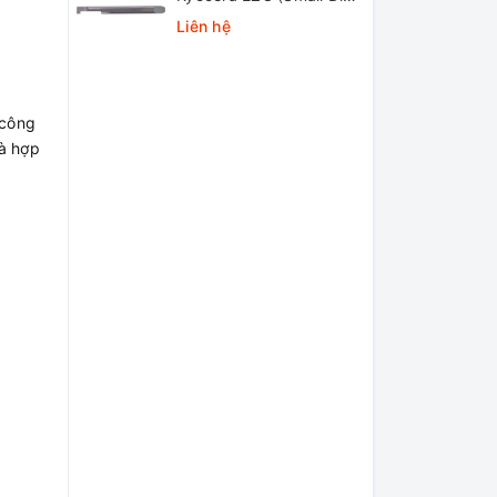
Internal Grooving EZ
Liên hệ
Bars)
 công
và hợp