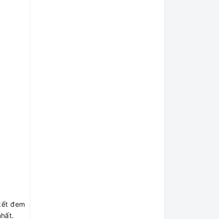
 kết đem
nhất.