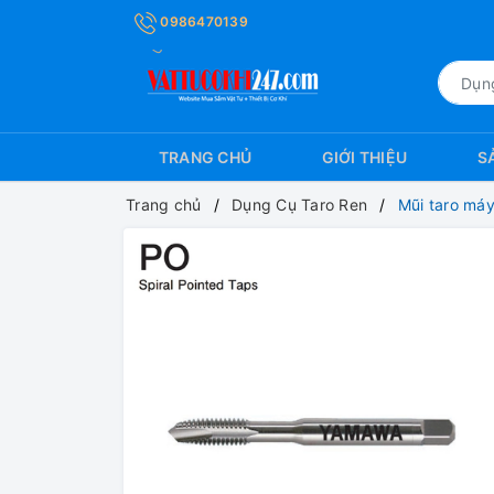
0986470139
TRANG CHỦ
GIỚI THIỆU
S
Trang chủ
Dụng Cụ Taro Ren
Mũi taro má