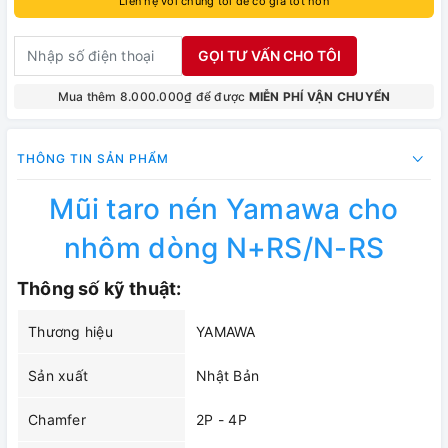
Liên hệ với chúng tôi để có giá tốt hơn
GỌI TƯ VẤN CHO TÔI
Mua thêm 8.000.000₫ để được
MIỄN PHÍ VẬN CHUYỂN
THÔNG TIN SẢN PHẨM
Mũi taro nén Yamawa cho
nhôm dòng N+RS/N-RS
Thông số kỹ thuật:
Thương hiệu
YAMAWA
Sản xuất
Nhật Bản
Chamfer
2P - 4P