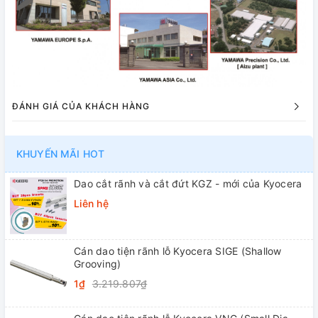
ĐÁNH GIÁ CỦA KHÁCH HÀNG
KHUYẾN MÃI HOT
Dao cắt rãnh và cắt đứt KGZ - mới của Kyocera
Liên hệ
Cán dao tiện rãnh lỗ Kyocera SIGE (Shallow
Grooving)
1₫
3.219.807₫