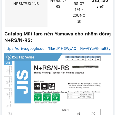
N+RS/N-
283,400
NRSM7U04NB
RS G7
RS
vnđ
1/4 -
20UNC
(B)
Catalog Mũi taro nén Yamawa cho nhôm dòng
N+RS/N-RS:
https://drive.google.com/file/d/1H3WyAQm9jwVtYuVGmuB3