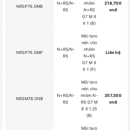
N+RS/N-
nhôm
218,700
NRSP76.0MB
RS
N+RS
vnđ
G7 M 6
X 1 (B)
Mũi taro
nén cho
N+RS/N-
nhôm
NRSP76.0MP
Liên hệ
RS
N+RS
G7 M 6
X 1 (P)
Mũi taro
nén cho
N+RS/N-
nhôm N-
357,300
NRSM78.0NB
RS
RS G7 M
vnđ
8 X 1.25
(B)
Mũi taro