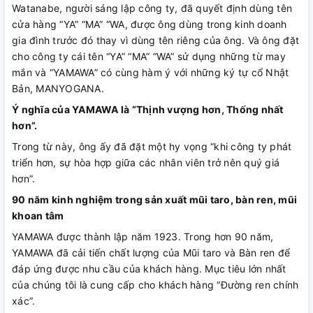
Watanabe, người sáng lập công ty, đã quyết định dùng tên
cửa hàng “YA” “MA” “WA, được ông dùng trong kinh doanh
gia đình trước đó thay vì dùng tên riêng của ông. Và ông đặt
cho công ty cái tên “YA” “MA” “WA” sử dụng những từ may
mắn và “YAMAWA” có cùng hàm ý với những ký tự cổ Nhật
Bản, MANYOGANA.
Ý nghĩa của YAMAWA là “Thịnh vượng hơn, Thống nhất
hơn”.
Trong từ này, ông ấy đã đặt một hy vọng “khi công ty phát
triển hơn, sự hòa hợp giữa các nhân viên trở nên quý giá
hơn”.
90 năm kinh nghiệm trong sản xuất mũi taro, bàn ren, mũi
khoan tâm
YAMAWA được thành lập năm 1923. Trong hơn 90 năm,
YAMAWA đã cải tiến chất lượng của Mũi taro và Bàn ren để
đáp ứng được nhu cầu của khách hàng. Mục tiêu lớn nhất
của chúng tôi là cung cấp cho khách hàng “Đường ren chính
xác”.