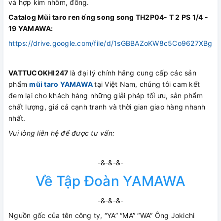
và hợp kim nhôm, đồng.
Catalog Mũi taro ren ống song song TH2P04- T 2 PS 1/4 -
19 YAMAWA:
https://drive.google.com/file/d/1sGBBAZoKW8c5Co9627XBgxM
VATTUCOKHI247
là đại lý chính hãng cung cấp các sản
phẩm
mũi taro YAMAWA
tại Việt Nam, chúng tôi cam kết
đem lại cho khách hàng những giải pháp tối ưu, sản phẩm
chất lượng, giá cả cạnh tranh và thời gian giao hàng nhanh
nhất.
Vui lòng liên hệ để được tư vấn:
-&-&-&-
Về Tập Đoàn YAMAWA
-&-&-&-
Nguồn gốc của tên công ty, “YA” “MA” “WA” Ông Jokichi