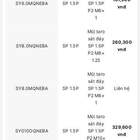
SY6.0MQNEBA
SP 1.5P
SP 1.5P
vnđ
P2 M6×
1
Mũi taro
sát đáy
260,300
SY8.0NQNEBA
SP 1.5P
SP 1.5P
vnđ
P2 M8×
1.25
Mũi taro
sát đáy
SY8.0MQNEBA
SP 1.5P
SP 1.5P
Liên hệ
P2 M8×
1
Mũi taro
sát đáy
329,600
SY010OQNEBA
SP 1.5P
SP 1.5P
vnđ
P2 M10×