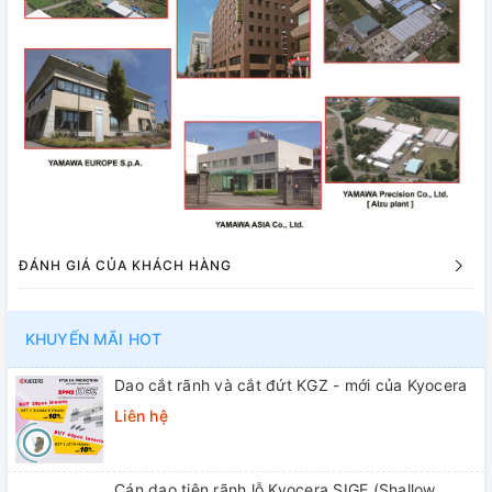
ĐÁNH GIÁ CỦA KHÁCH HÀNG
KHUYẾN MÃI HOT
Dao cắt rãnh và cắt đứt KGZ - mới của Kyocera
Liên hệ
Cán dao tiện rãnh lỗ Kyocera SIGE (Shallow