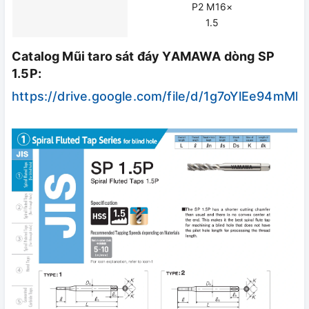
P2 M16×
1.5
Catalog Mũi taro sát đáy YAMAWA dòng SP
1.5P:
https://drive.google.com/file/d/1g7oYlEe94m