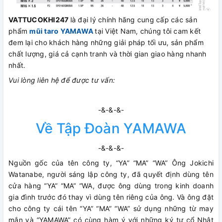
VATTUCOKHI247
là đại lý chính hãng cung cấp các sản
phẩm
mũi taro YAMAWA
tại Việt Nam, chúng tôi cam kết
đem lại cho khách hàng những giải pháp tối ưu, sản phẩm
chất lượng, giá cả cạnh tranh và thời gian giao hàng nhanh
nhất.
Vui lòng liên hệ để được tư vấn:
-&-&-&-
Về Tập Đoàn YAMAWA
-&-&-&-
Nguồn gốc của tên công ty, “YA” “MA” “WA” Ông Jokichi
Watanabe, người sáng lập công ty, đã quyết định dùng tên
cửa hàng “YA” “MA” “WA, được ông dùng trong kinh doanh
gia đình trước đó thay vì dùng tên riêng của ông. Và ông đặt
cho công ty cái tên “YA” “MA” “WA” sử dụng những từ may
mắn và “YAMAWA” có cùng hàm ý với những ký tự cổ Nhật