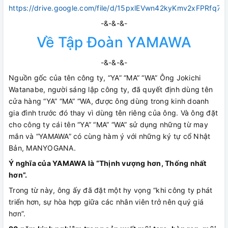
https://drive.google.com/file/d/15pxlEVwn42kyKmv2xFPRfq7M
-&-&-&-
Về Tập Đoàn YAMAWA
-&-&-&-
Nguồn gốc của tên công ty, “YA” “MA” “WA” Ông Jokichi
Watanabe, người sáng lập công ty, đã quyết định dùng tên
cửa hàng “YA” “MA” “WA, được ông dùng trong kinh doanh
gia đình trước đó thay vì dùng tên riêng của ông. Và ông đặt
cho công ty cái tên “YA” “MA” “WA” sử dụng những từ may
mắn và “YAMAWA” có cùng hàm ý với những ký tự cổ Nhật
Bản, MANYOGANA.
Ý nghĩa của YAMAWA là “Thịnh vượng hơn, Thống nhất
hơn”.
Trong từ này, ông ấy đã đặt một hy vọng “khi công ty phát
triển hơn, sự hòa hợp giữa các nhân viên trở nên quý giá
hơn”.