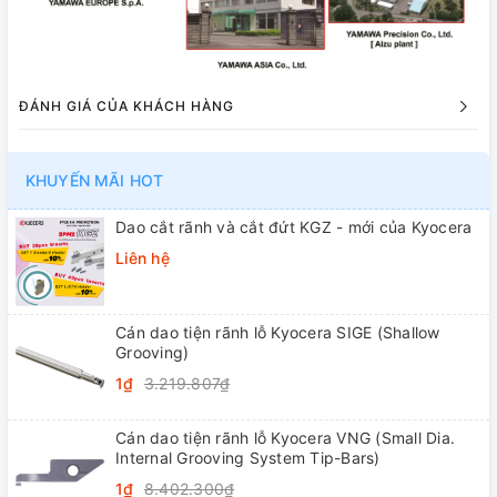
ĐÁNH GIÁ CỦA KHÁCH HÀNG
KHUYẾN MÃI HOT
Dao cắt rãnh và cắt đứt KGZ - mới của Kyocera
Liên hệ
Cán dao tiện rãnh lỗ Kyocera SIGE (Shallow
Grooving)
1₫
3.219.807₫
Cán dao tiện rãnh lỗ Kyocera VNG (Small Dia.
Internal Grooving System Tip-Bars)
1₫
8.402.300₫