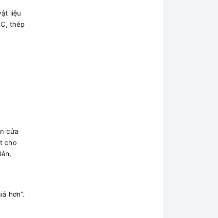
ật liệu
RC, thép
ên cửa
t cho
Bản,
iá hơn”.