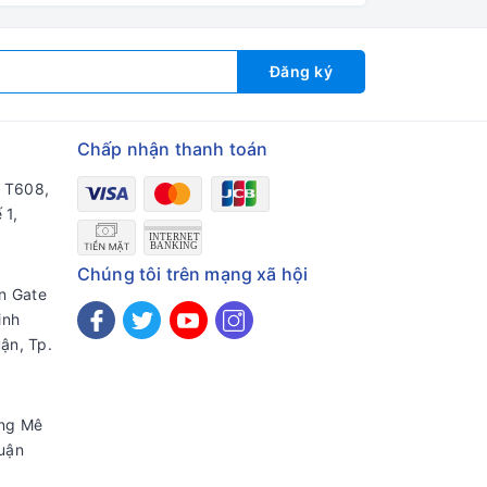
Đăng ký
Chấp nhận thanh toán
a T608,
 1,
Chúng tôi trên mạng xã hội
en Gate
inh
ận, Tp.
ờng Mê
uận