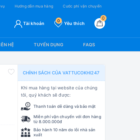
 vụ
Hướng dẫn mua hàng
Cước phí vận chuyển
0
0
Tài khoản
Yêu thích
IÊN HỆ
TUYỂN DỤNG
FAQS
CHÍNH SÁCH CỦA VATTUCOKHI247
Khi mua hàng tại website của chúng
tôi, quý khách sẽ được:
Thanh toán dễ dàng và bảo mật
Miễn phí vận chuyển với đơn hàng
từ 8.000.000đ
Bảo hành 10 năm do lỗi nhà sản
xuất