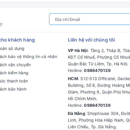
t!
cho khách hàng
Liên hệ với chúng tôi
hoản sử dụng
VP Hà Nội
: Tầng 2, Tháp B, Tò
ách bảo vệ thông tin cá nhân
KĐT Cổ Nhuế, Phường Cổ Nhuế
Quận Bắc Từ Liêm, Tp. Hà Nội.
sách vận chuyển
Hotline:
0986470139
sách kiểm hàng
HCM
: 512-513 Officetel, Gard
hức thanh toán
Building, Số 8, Đường Hoàng M
sách bảo hành
Giám, Phường 9, Quận Phú Nhu
Hồ Chính Minh.
Hotline:
0986470139
Đà Nẵng
: Shophouse 304, Đư
Linh, Phường Hòa Hiệp Nam, Q
Liên Chiểu, Tp. Đà Nẵng.