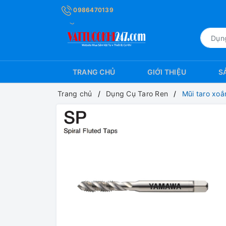
0986470139
TRANG CHỦ
GIỚI THIỆU
S
Trang chủ
Dụng Cụ Taro Ren
Mũi taro xo