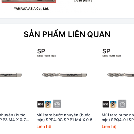
SẢN PHẨM LIÊN QUAN
 nhuyễn (bước
Mũi taro bước nhuyễn (bước
Mũi taro bước n
P P3 M4 X 0.7
mịn) SPP4.0G SP P1 M4 X 0.5
mịn) SPQ4.0J SP
ung sai lớn)
Yamawa
Yamawa
Liên hệ
Liên hệ