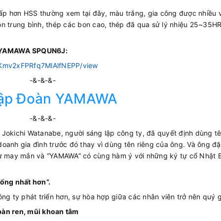
cấp hơn HSS thường xem tại đây, màu trắng, gia công được nhiều v
on trung bình, thép các bon cao, thép đã qua sử lý nhiệu 25~35H
NC YAMAWA SPQUN6J:
kyKmv2xFPRfq7MlAlfNEPP/view
-&-&-&-
Tập Đoàn YAMAWA
-&-&-&-
 Jokichi Watanabe, người sáng lập công ty, đã quyết định dùng t
oanh gia đình trước đó thay vì dùng tên riêng của ông. Và ông đặ
 từ may mắn và “YAMAWA” có cùng hàm ý với những ký tự cổ Nhật 
ống nhất hơn”.
ng ty phát triển hơn, sự hòa hợp giữa các nhân viên trở nên quý g
bàn ren, mũi khoan tâm