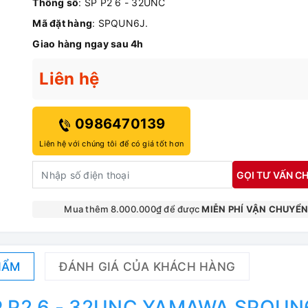
Thông số
: SP P2 6 - 32UNC
Mã đặt hàng
: SPQUN6J.
Giao hàng ngay sau 4h
Liên hệ
0986470139
Liên hệ với chúng tôi để có giá tốt hơn
GỌI TƯ VẤN CH
Mua thêm 8.000.000₫ để được
MIỄN PHÍ VẬN CHUYỂ
HẨM
ĐÁNH GIÁ CỦA KHÁCH HÀNG
 SP P2 6 - 32UNC YAMAWA SPQUN