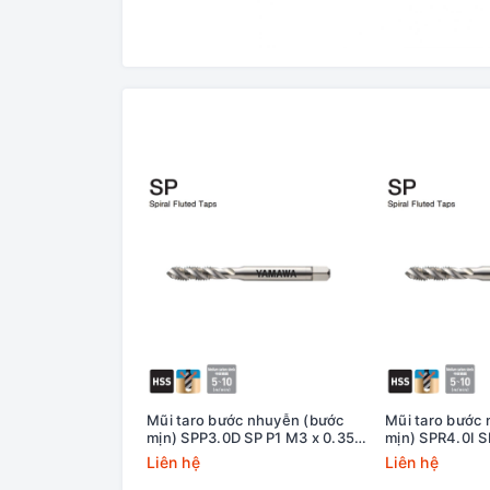
Mũi taro bước nhuyễn (bước
Mũi taro bước
mịn) SPP3.0D SP P1 M3 x 0.35
mịn) SPR4.0I S
Yamawa
+20 Yamawa (d
Liên hệ
Liên hệ