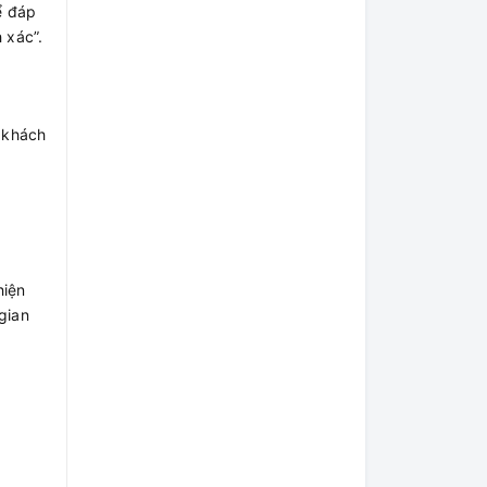
ể đáp
 xác”.
 khách
hiện
gian