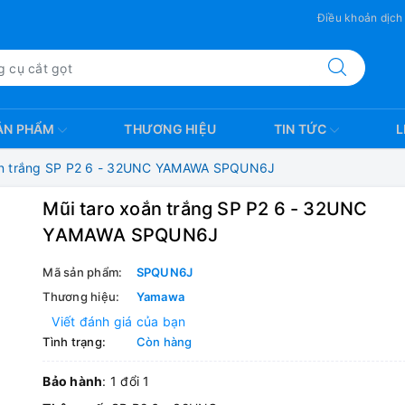
Điều khoản dịch
ẢN PHẨM
THƯƠNG HIỆU
TIN TỨC
L
ắn trắng SP P2 6 - 32UNC YAMAWA SPQUN6J
Mũi taro xoắn trắng SP P2 6 - 32UNC
YAMAWA SPQUN6J
Mã sản phẩm:
SPQUN6J
Thương hiệu:
Yamawa
Viết đánh giá của bạn
Tình trạng:
Còn hàng
Bảo hành
: 1 đổi 1