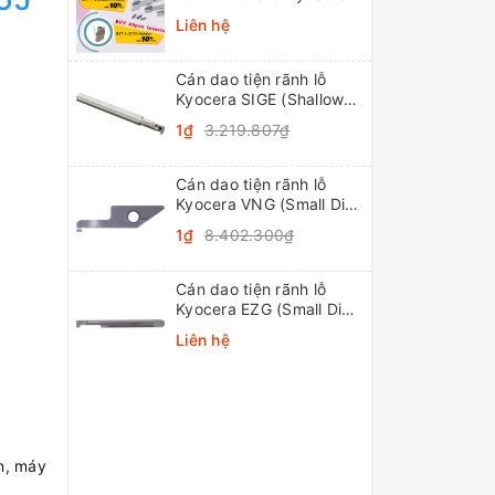
Liên hệ
Cán dao tiện rãnh lỗ
Kyocera SIGE (Shallow
Grooving)
1₫
3.219.807₫
Cán dao tiện rãnh lỗ
Kyocera VNG (Small Dia.
Internal Grooving
1₫
8.402.300₫
System Tip-Bars)
Cán dao tiện rãnh lỗ
Kyocera EZG (Small Dia.
Internal Grooving EZ
Liên hệ
Bars)
n, máy