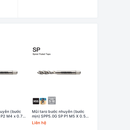
huyễn (bước
Mũi taro bước nhuyễn (bước
Mũi taro bước nhu
 P2 M4 x 0.75
mịn) SPP5.0G SP P1 M5 X 0.5
mịn) SPP6.0G SP P
Yamawa
Yamawa
Liên hệ
Liên hệ