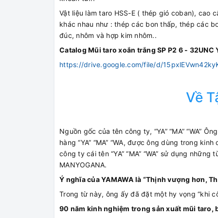
Vật liệu làm taro HSS-E ( thép gió coban), cao 
khác nhau như : thép các bon thấp, thép các b
đúc, nhôm và hợp kim nhôm..
Catalog Mũi taro xoắn trắng SP P2 6 - 32U
https://drive.google.com/file/d/15pxlEVwn42
Về 
Nguồn gốc của tên công ty, “YA” “MA” “WA” Ông
hàng “YA” “MA” “WA, được ông dùng trong kinh d
công ty cái tên “YA” “MA” “WA” sử dụng những
MANYOGANA.
Ý nghĩa của YAMAWA là “Thịnh vượng hơn, Th
Trong từ này, ông ấy đã đặt một hy vọng “khi cô
90 năm kinh nghiệm trong sản xuất mũi taro, 