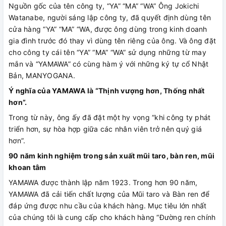
Nguồn gốc của tên công ty, “YA” “MA” “WA” Ông Jokichi
Watanabe, người sáng lập công ty, đã quyết định dùng tên
cửa hàng “YA” “MA” “WA, được ông dùng trong kinh doanh
gia đình trước đó thay vì dùng tên riêng của ông. Và ông đặt
cho công ty cái tên “YA” “MA” “WA” sử dụng những từ may
mắn và “YAMAWA” có cùng hàm ý với những ký tự cổ Nhật
Bản, MANYOGANA.
Ý nghĩa của YAMAWA là “Thịnh vượng hơn, Thống nhất
hơn”.
Trong từ này, ông ấy đã đặt một hy vọng “khi công ty phát
triển hơn, sự hòa hợp giữa các nhân viên trở nên quý giá
hơn”.
90 năm kinh nghiệm trong sản xuất mũi taro, bàn ren, mũi
khoan tâm
YAMAWA được thành lập năm 1923. Trong hơn 90 năm,
YAMAWA đã cải tiến chất lượng của Mũi taro và Bàn ren để
đáp ứng được nhu cầu của khách hàng. Mục tiêu lớn nhất
của chúng tôi là cung cấp cho khách hàng “Đường ren chính