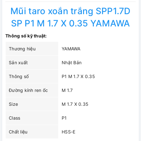
Mũi taro xoắn trắng SPP1.7D
SP P1 M 1.7 X 0.35 YAMAWA
Thông số kỹ thuật:
Thương hiệu
YAMAWA
Sản xuất
Nhật Bản
Thông số
P1 M 1.7 X 0.35
Đường kính ren ốc
M 1.7
Size
M 1.7 X 0.35
Class
P1
Chất liệu
HSS-E