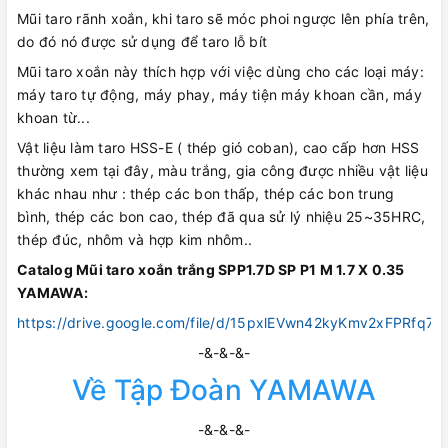
Mũi taro rãnh xoắn, khi taro sẽ móc phoi ngược lên phía trên,
do đó nó được sử dụng để taro lỗ bít
Mũi taro xoắn này thích hợp với việc dùng cho các loại máy:
máy taro tự động, máy phay, máy tiện máy khoan cần, máy
khoan từ...
Vật liệu làm taro HSS-E ( thép gió coban), cao cấp hơn HSS
thường xem tại đây, màu trắng, gia công được nhiều vật liệu
khác nhau như : thép các bon thấp, thép các bon trung
bình, thép các bon cao, thép đã qua sử lý nhiệu 25~35HRC,
thép đúc, nhôm và hợp kim nhôm..
Catalog Mũi taro xoắn trắng SPP1.7D SP P1 M 1.7 X 0.35
YAMAWA:
https://drive.google.com/file/d/15pxlEVwn42kyKmv2xFPRfq7M
-&-&-&-
Về Tập Đoàn YAMAWA
-&-&-&-