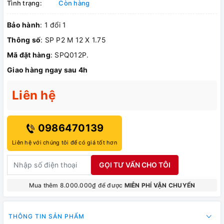
Tình trạng:
Còn hàng
Bảo hành
: 1 đổi 1
Thông số
: SP P2 M 12 X 1.75
Mã đặt hàng
: SPQ012P.
Giao hàng ngay sau 4h
Liên hệ
0986470139
Liên hệ với chúng tôi để có giá tốt hơn
GỌI TƯ VẤN CHO TÔI
Mua thêm 8.000.000₫ để được
MIỄN PHÍ VẬN CHUYỂN
THÔNG TIN SẢN PHẨM