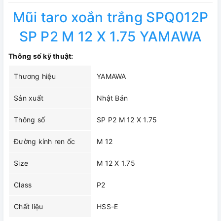
Mũi taro xoắn trắng SPQ012P
SP P2 M 12 X 1.75 YAMAWA
Thông số kỹ thuật:
Thương hiệu
YAMAWA
Sản xuất
Nhật Bản
Thông số
SP P2 M 12 X 1.75
Đường kính ren ốc
M 12
Size
M 12 X 1.75
Class
P2
Chất liệu
HSS-E