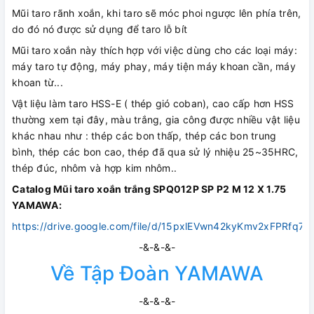
Mũi taro rãnh xoắn, khi taro sẽ móc phoi ngược lên phía trên,
do đó nó được sử dụng để taro lỗ bít
Mũi taro xoắn này thích hợp với việc dùng cho các loại máy:
máy taro tự động, máy phay, máy tiện máy khoan cần, máy
khoan từ...
Vật liệu làm taro HSS-E ( thép gió coban), cao cấp hơn HSS
thường xem tại đây, màu trắng, gia công được nhiều vật liệu
khác nhau như : thép các bon thấp, thép các bon trung
bình, thép các bon cao, thép đã qua sử lý nhiệu 25~35HRC,
thép đúc, nhôm và hợp kim nhôm..
Catalog Mũi taro xoắn trắng SPQ012P SP P2 M 12 X 1.75
YAMAWA:
https://drive.google.com/file/d/15pxlEVwn42kyKmv2xFPRfq7M
-&-&-&-
Về Tập Đoàn YAMAWA
-&-&-&-