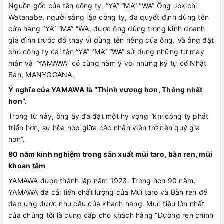
Nguồn gốc của tên công ty, “YA” “MA” “WA” Ông Jokichi
Watanabe, người sáng lập công ty, đã quyết định dùng tên
cửa hàng “YA” “MA” “WA, được ông dùng trong kinh doanh
gia đình trước đó thay vì dùng tên riêng của ông. Và ông đặt
cho công ty cái tên “YA” “MA” “WA” sử dụng những từ may
mắn và “YAMAWA” có cùng hàm ý với những ký tự cổ Nhật
Bản, MANYOGANA.
Ý nghĩa của YAMAWA là “Thịnh vượng hơn, Thống nhất
hơn”.
Trong từ này, ông ấy đã đặt một hy vọng “khi công ty phát
triển hơn, sự hòa hợp giữa các nhân viên trở nên quý giá
hơn”.
90 năm kinh nghiệm trong sản xuất mũi taro, bàn ren, mũi
khoan tâm
YAMAWA được thành lập năm 1923. Trong hơn 90 năm,
YAMAWA đã cải tiến chất lượng của Mũi taro và Bàn ren để
đáp ứng được nhu cầu của khách hàng. Mục tiêu lớn nhất
của chúng tôi là cung cấp cho khách hàng “Đường ren chính