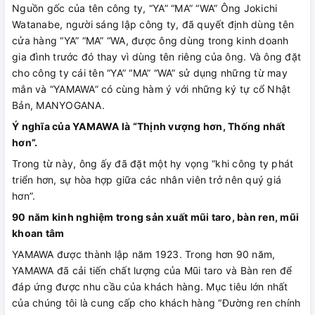
Nguồn gốc của tên công ty, “YA” “MA” “WA” Ông Jokichi
Watanabe, người sáng lập công ty, đã quyết định dùng tên
cửa hàng “YA” “MA” “WA, được ông dùng trong kinh doanh
gia đình trước đó thay vì dùng tên riêng của ông. Và ông đặt
cho công ty cái tên “YA” “MA” “WA” sử dụng những từ may
mắn và “YAMAWA” có cùng hàm ý với những ký tự cổ Nhật
Bản, MANYOGANA.
Ý nghĩa của YAMAWA là “Thịnh vượng hơn, Thống nhất
hơn”.
Trong từ này, ông ấy đã đặt một hy vọng “khi công ty phát
triển hơn, sự hòa hợp giữa các nhân viên trở nên quý giá
hơn”.
90 năm kinh nghiệm trong sản xuất mũi taro, bàn ren, mũi
khoan tâm
YAMAWA được thành lập năm 1923. Trong hơn 90 năm,
YAMAWA đã cải tiến chất lượng của Mũi taro và Bàn ren để
đáp ứng được nhu cầu của khách hàng. Mục tiêu lớn nhất
của chúng tôi là cung cấp cho khách hàng “Đường ren chính