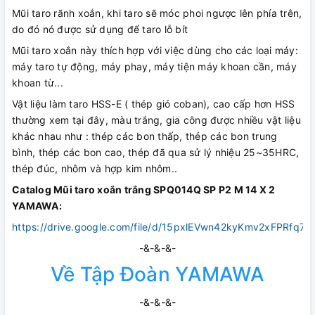
Mũi taro rãnh xoắn, khi taro sẽ móc phoi ngược lên phía trên,
do đó nó được sử dụng để taro lỗ bít
Mũi taro xoắn này thích hợp với việc dùng cho các loại máy:
máy taro tự động, máy phay, máy tiện máy khoan cần, máy
khoan từ...
Vật liệu làm taro HSS-E ( thép gió coban), cao cấp hơn HSS
thường xem tại đây, màu trắng, gia công được nhiều vật liệu
khác nhau như : thép các bon thấp, thép các bon trung
bình, thép các bon cao, thép đã qua sử lý nhiệu 25~35HRC,
thép đúc, nhôm và hợp kim nhôm..
Catalog Mũi taro xoắn trắng SPQ014Q SP P2 M 14 X 2
YAMAWA:
https://drive.google.com/file/d/15pxlEVwn42kyKmv2xFPRfq7M
-&-&-&-
Về Tập Đoàn YAMAWA
-&-&-&-