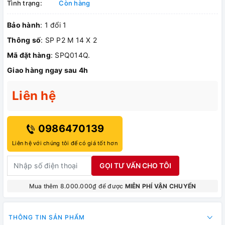
Tình trạng:
Còn hàng
Bảo hành
: 1 đổi 1
Thông số
: SP P2 M 14 X 2
Mã đặt hàng
: SPQ014Q.
Giao hàng ngay sau 4h
Liên hệ
0986470139
Liên hệ với chúng tôi để có giá tốt hơn
GỌI TƯ VẤN CHO TÔI
Mua thêm 8.000.000₫ để được
MIỄN PHÍ VẬN CHUYỂN
THÔNG TIN SẢN PHẨM