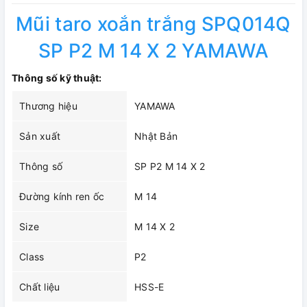
Mũi taro xoắn trắng SPQ014Q
SP P2 M 14 X 2 YAMAWA
Thông số kỹ thuật:
Thương hiệu
YAMAWA
Sản xuất
Nhật Bản
Thông số
SP P2 M 14 X 2
Đường kính ren ốc
M 14
Size
M 14 X 2
Class
P2
Chất liệu
HSS-E