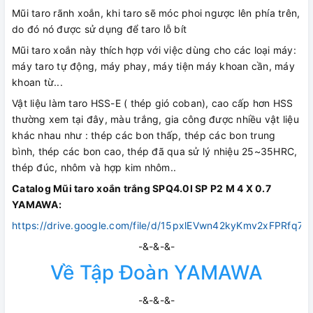
Mũi taro rãnh xoắn, khi taro sẽ móc phoi ngược lên phía trên,
do đó nó được sử dụng để taro lỗ bít
Mũi taro xoắn này thích hợp với việc dùng cho các loại máy:
máy taro tự động, máy phay, máy tiện máy khoan cần, máy
khoan từ...
Vật liệu làm taro HSS-E ( thép gió coban), cao cấp hơn HSS
thường xem tại đây, màu trắng, gia công được nhiều vật liệu
khác nhau như : thép các bon thấp, thép các bon trung
bình, thép các bon cao, thép đã qua sử lý nhiệu 25~35HRC,
thép đúc, nhôm và hợp kim nhôm..
Catalog Mũi taro xoắn trắng SPQ4.0I SP P2 M 4 X 0.7
YAMAWA:
https://drive.google.com/file/d/15pxlEVwn42kyKmv2xFPRfq7M
-&-&-&-
Về Tập Đoàn YAMAWA
-&-&-&-