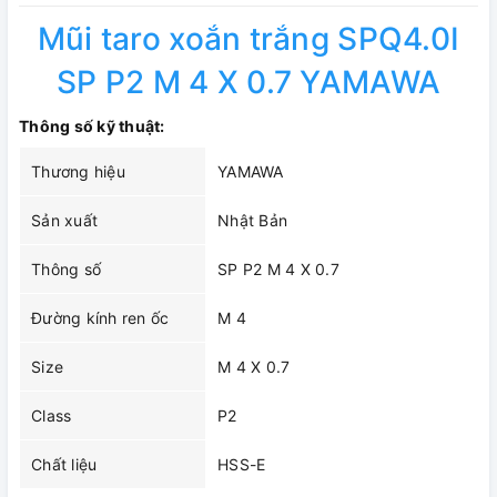
Mũi taro xoắn trắng SPQ4.0I
SP P2 M 4 X 0.7 YAMAWA
Thông số kỹ thuật:
Thương hiệu
YAMAWA
Sản xuất
Nhật Bản
Thông số
SP P2 M 4 X 0.7
Đường kính ren ốc
M 4
Size
M 4 X 0.7
Class
P2
Chất liệu
HSS-E