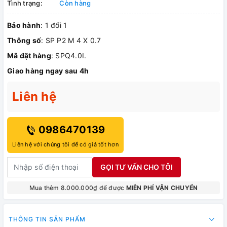
Tình trạng:
Còn hàng
Bảo hành
: 1 đổi 1
Thông số
: SP P2 M 4 X 0.7
Mã đặt hàng
: SPQ4.0I.
Giao hàng ngay sau 4h
Liên hệ
0986470139
Liên hệ với chúng tôi để có giá tốt hơn
GỌI TƯ VẤN CHO TÔI
Mua thêm 8.000.000₫ để được
MIỄN PHÍ VẬN CHUYỂN
THÔNG TIN SẢN PHẨM