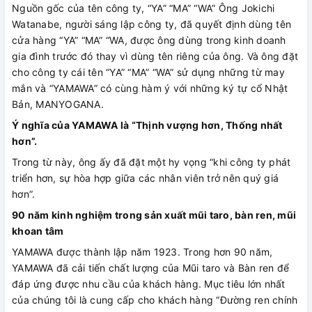
Nguồn gốc của tên công ty, “YA” “MA” “WA” Ông Jokichi
Watanabe, người sáng lập công ty, đã quyết định dùng tên
cửa hàng “YA” “MA” “WA, được ông dùng trong kinh doanh
gia đình trước đó thay vì dùng tên riêng của ông. Và ông đặt
cho công ty cái tên “YA” “MA” “WA” sử dụng những từ may
mắn và “YAMAWA” có cùng hàm ý với những ký tự cổ Nhật
Bản, MANYOGANA.
Ý nghĩa của YAMAWA là “Thịnh vượng hơn, Thống nhất
hơn”.
Trong từ này, ông ấy đã đặt một hy vọng “khi công ty phát
triển hơn, sự hòa hợp giữa các nhân viên trở nên quý giá
hơn”.
90 năm kinh nghiệm trong sản xuất mũi taro, bàn ren, mũi
khoan tâm
YAMAWA được thành lập năm 1923. Trong hơn 90 năm,
YAMAWA đã cải tiến chất lượng của Mũi taro và Bàn ren để
đáp ứng được nhu cầu của khách hàng. Mục tiêu lớn nhất
của chúng tôi là cung cấp cho khách hàng “Đường ren chính