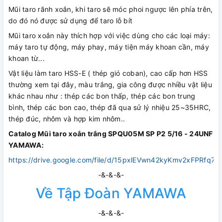
Mũi taro rãnh xoắn, khi taro sẽ móc phoi ngược lên phía trên,
do đó nó được sử dụng để taro lỗ bít
Mũi taro xoắn này thích hợp với việc dùng cho các loại máy:
máy taro tự động, máy phay, máy tiện máy khoan cần, máy
khoan từ...
Vật liệu làm taro HSS-E ( thép gió coban), cao cấp hơn HSS
thường xem tại đây, màu trắng, gia công được nhiều vật liệu
khác nhau như : thép các bon thấp, thép các bon trung
bình, thép các bon cao, thép đã qua sử lý nhiệu 25~35HRC,
thép đúc, nhôm và hợp kim nhôm..
Catalog Mũi taro xoắn trắng SPQU05M SP P2 5/16 - 24UNF
YAMAWA:
https://drive.google.com/file/d/15pxlEVwn42kyKmv2xFPRfq7M
-&-&-&-
Về Tập Đoàn YAMAWA
-&-&-&-