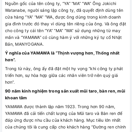
Nguồn gốc của tên công ty, “YA” “MA” “WA” Ông Jokichi
Watanabe, người sáng lập công ty, đã quyết định dùng tên
cửa hàng “YA” “MA” “WA, được ông dùng trong kinh doanh
gia đình trước đó thay vì dùng tên riêng của ông. Và ông đặt
cho công ty cái tên “YA” “MA” “WA” sử dụng những từ may
mắn và “YAMAWA” có cùng hàm ý với những ký tự cổ Nhật
Bản, MANYOGANA.
Ý nghĩa của YAMAWA là “Thịnh vượng hơn, Thống nhất
hơn”.
Trong từ này, ông ấy đã đặt một hy vọng “khi công ty phát
triển hơn, sự hòa hợp giữa các nhân viên trở nên quý giá
hơn”.
90 năm kinh nghiệm trong sản xuất mũi taro, bàn ren, mũi
khoan tâm
YAMAWA được thành lập năm 1923. Trong hơn 90 năm,
YAMAWA đã cải tiến chất lượng của Mũi taro và Bàn ren để
đáp ứng được nhu cầu của khách hàng. Mục tiêu lớn nhất
của chúng tôi là cung cấp cho khách hàng “Đường ren chính