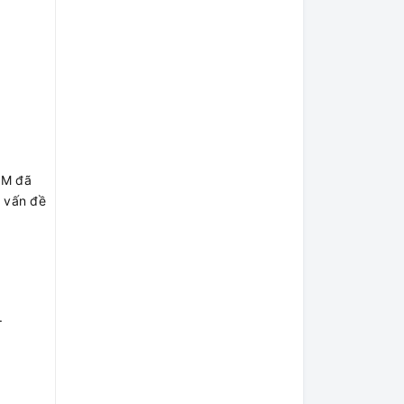
3M đã
g vấn đề
.