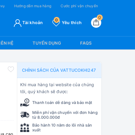
 vụ
Hướng dẫn mua hàng
Cước phí vận chuyển
0
0
Tài khoản
Yêu thích
IÊN HỆ
TUYỂN DỤNG
FAQS
CHÍNH SÁCH CỦA VATTUCOKHI247
Khi mua hàng tại website của chúng
tôi, quý khách sẽ được:
Thanh toán dễ dàng và bảo mật
Miễn phí vận chuyển với đơn hàng
từ 8.000.000đ
Bảo hành 10 năm do lỗi nhà sản
xuất
bua cao