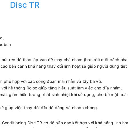
Disc TR
g.
cacbua
ó nút ren để tháo lắp vào đế máy chà nhám (bán rời) một cách nh
 cao bên cạnh khả năng thay đổi linh hoạt sẽ giúp người dùng tiết
ên phù hợp với các công đoạn mài nhẵn và tẩy ba vớ.
với hệ thống Roloc giúp tăng hiệu suất làm việc cho đĩa nhám.
i, giảm hiện tượng phát sinh nhiệt khi sử dụng, cho bề mặt hoàn
c sẽ giúp việc thay đổi đĩa dễ dàng và nhanh chóng.
Conditioning Disc TR có độ bền cao kết hợp với khả năng linh ho