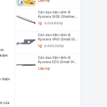
Liên hệ
Cán dao tiện rãnh lỗ
Kyocera SIGE (Shallow
Grooving)
1₫
3.219.807₫
Cán dao tiện rãnh lỗ
Kyocera VNG (Small Dia.
Internal Grooving
1₫
8.402.300₫
System Tip-Bars)
anh
 kiệm
Cán dao tiện rãnh lỗ
Kyocera EZG (Small Dia.
Internal Grooving EZ
Liên hệ
Bars)
 thiện
ạt của