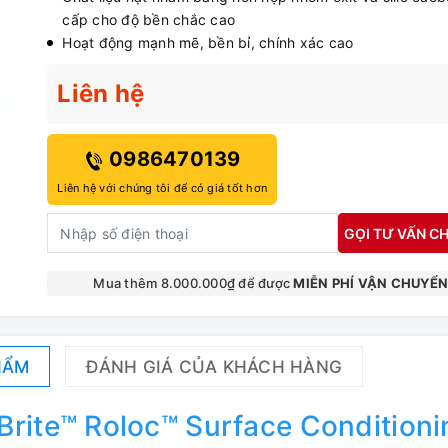
cấp cho độ bền chắc cao
Hoạt động mạnh mẽ, bền bỉ, chính xác cao
Liên hệ
0986470139
Liên hệ với chúng tôi để có giá tốt hơn
GỌI TƯ VẤN CH
Mua thêm 8.000.000₫ để được
MIỄN PHÍ VẬN CHUYỂ
HẨM
ĐÁNH GIÁ CỦA KHÁCH HÀNG
rite™ Roloc™ Surface Conditioni