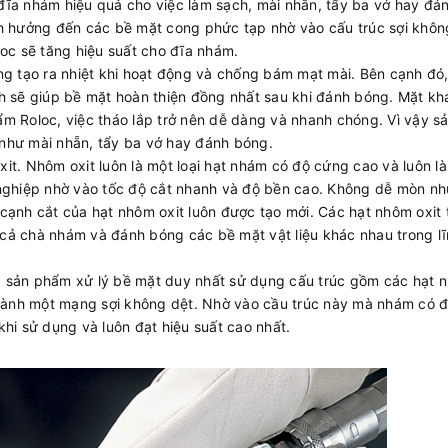
đĩa nhám hiệu quả cho việc làm sạch, mài nhẵn, tẩy ba vớ hay đá
nh hưởng đến các bề mặt cong phức tạp nhờ vào cấu trúc sợi khôn
loc sẽ tăng hiệu suất cho đĩa nhám.
ng tạo ra nhiệt khi hoạt động và chống bám mạt mài. Bên cạnh đó
h sẽ giúp bề mặt hoàn thiện đồng nhất sau khi đánh bóng. Mặt kh
m Roloc, việc tháo lắp trở nên dễ dàng và nhanh chóng. Vì vậy 
như mài nhẵn, tẩy ba vớ hay đánh bóng.
t. Nhôm oxit luôn là một loại hạt nhám có độ cứng cao và luôn là
 nghiệp nhờ vào tốc độ cắt nhanh và độ bền cao. Không dễ mòn n
cạnh cắt của hạt nhôm oxit luôn được tạo mới. Các hạt nhôm oxit
cả chà nhám và đánh bóng các bề mặt vật liệu khác nhau trong l
 sản phẩm xử lý bề mặt duy nhất sử dụng cấu trúc gồm các hạt 
 thành một mạng sợi không dệt. Nhờ vào cầu trúc này mà nhám có 
 khi sử dụng và luôn đạt hiệu suất cao nhất.