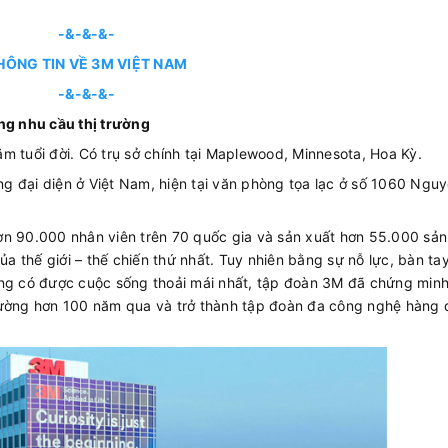
-&-&-&-
HÔNG TIN VỀ 3M VIỆT NAM
-&-&-&-
ứng nhu cầu thị trường
m tuổi đời. Có trụ sở chính tại Maplewood, Minnesota, Hoa Kỳ.
g đại diện ở Việt Nam, hiện tại văn phòng tọa lạc ở số 1060 Ngu
ơn 90.000 nhân viên trên 70 quốc gia và sản xuất hơn 55.000 sả
 thế giới – thế chiến thứ nhất. Tuy nhiên bằng sự nỗ lực, bàn ta
àng có được cuộc sống thoải mái nhất, tập đoàn 3M đã chứng min
rường hơn 100 năm qua và trở thành tập đoàn đa công nghệ hàng 