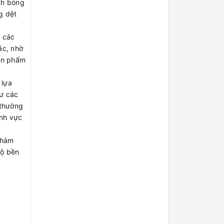
nh bóng
g dệt
, các
ác, nhờ
sản phẩm
 lựa
hư các
 thường
ĩnh vực
nhám
độ bền