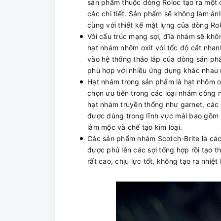
sản phẩm thuộc dòng Roloc tạo ra một 
các chi tiết. Sản phẩm sẽ không làm ả
cùng với thiết kế mặt lựng của dòng Ro
Với cấu trúc mạng sợi, đĩa nhám sẽ khô
hạt nhám nhôm oxit với tốc độ cắt nhan
vào hệ thống tháo lắp của dòng sản phẩ
phù hợp với nhiều ứng dụng khác nhau 
Hạt nhám trong sản phẩm là hạt nhôm oxi
chọn ưu tiên trong các loại nhám công
hạt nhám truyền thống như garnet, các 
được dùng trong lĩnh vực mài bao gồm 
làm mộc và chế tạo kim loại.
Các sản phẩm nhám Scotch-Brite là các
được phủ lên các sợi tổng hợp rồi tạo
rất cao, chịu lực tốt, không tạo ra nhiệt