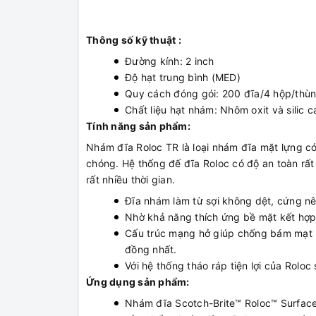
Thông số kỹ thuật :
Đường kính: 2 inch
Độ hạt trung bình (MED)
Quy cách đóng gói: 200 đĩa/4 hộp/thùn
Chất liệu hạt nhám: Nhôm oxit và silic 
Tính năng sản phẩm:
Nhám đĩa Roloc TR là loại nhám đĩa mặt lựng c
chóng. Hệ thống đế đĩa Roloc có độ an toàn rất
rất nhiều thời gian.
Đĩa nhám làm từ sợi không dệt, cứng n
Nhờ khả năng thích ứng bề mặt kết hợp 
Cấu trúc mạng hở giúp chống bám mạt mà
đồng nhất.
Với hệ thống tháo ráp tiện lợi của Rolo
Ứng dụng sản phẩm:
Nhám đĩa Scotch-Brite™ Roloc™ Surface 