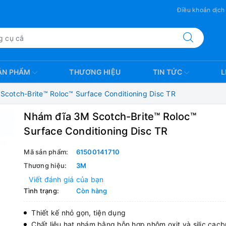
Điều khoản dịch
ẢN PHẨM
THƯƠNG HIỆU
TIN TỨC
L
cotch-Brite™ Roloc™ Surface Conditioning Disc TR
Nhám đĩa 3M Scotch-Brite™ Roloc™
Surface Conditioning Disc TR
Mã sản phẩm:
61500141710
Thương hiệu:
3M
Viết đánh giá của bạn
Tình trạng:
Còn hàng
Thiết kế nhỏ gọn, tiện dụng
Chất liệu hạt nhám bằng hỗn hợp nhôm oxit và silic cac