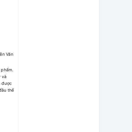
yễn Văn
n phẩm.
y và
h được
đầu thế