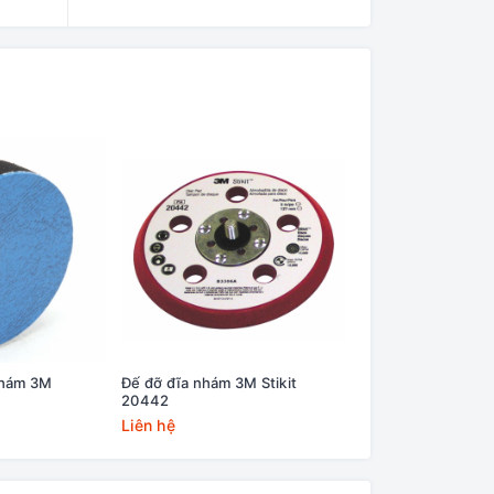
nhám 3M
Đế đỡ đĩa nhám 3M Stikit
Đế đỡ đánh bóng 3
20442
Roloc 14736U
Liên hệ
Liên hệ