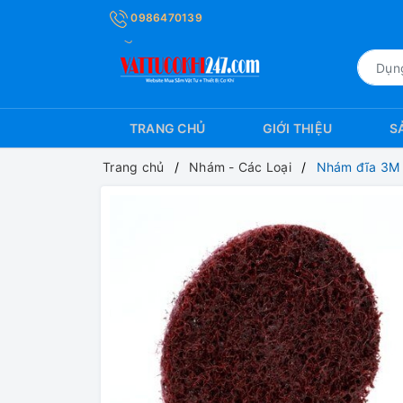
0986470139
TRANG CHỦ
GIỚI THIỆU
S
Trang chủ
Nhám - Các Loại
Nhám đĩa 3M S