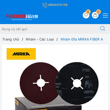
0986470139
0
0
Trang chủ
Nhám - Các Loại
Nhám Đĩa MIRKA FIBER A