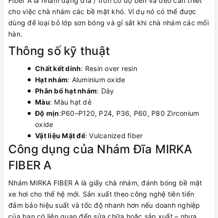
Fiber A là nhám dạng đĩa / tròn có độ bền và dẻo cần thiết
cho việc chà nhám các bề mặt khó. Ví dụ nó có thể được
dùng để loại bỏ lớp sơn bóng và gỉ sắt khi chà nhám các mối
hàn.
Thông số kỹ thuật
Chất kết dính
: Resin over resin
Hạt nhám
: Aluminium oxide
Phân bố hạt nhám
: Dày
Màu
: Màu hạt dẻ
Độ mịn
:P60–P120, P24, P36, P60, P80 Zirconium
oxide
Vật liệu Mặt đế
: Vulcanized fiber
Công dụng của Nhám Đĩa MIRKA
FIBER A
Nhám MIRKA FIBER A là giấy chà nhám, đánh bóng bề mặt
xe hơi cho thế hệ mới. Sản xuất theo công nghệ tiên tiến
đảm bảo hiệu suất và tốc độ nhanh hơn nếu doanh nghiệp
của bạn có liên quan đến sửa chữa hoặc sản xuất – nhựa,