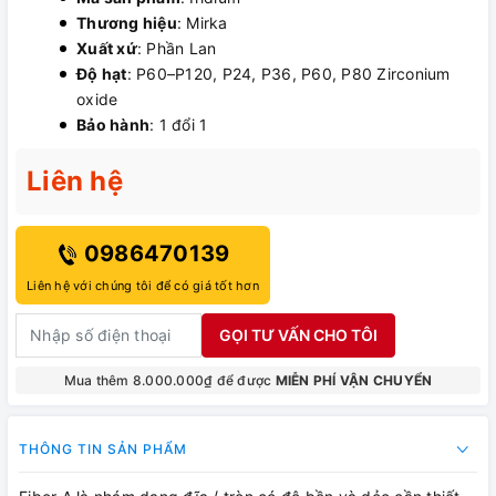
Thương hiệu
: Mirka
Xuất xứ
: Phần Lan
Độ hạt
: P60–P120, P24, P36, P60, P80 Zirconium
oxide
Bảo hành
: 1 đổi 1
Liên hệ
0986470139
Liên hệ với chúng tôi để có giá tốt hơn
GỌI TƯ VẤN CHO TÔI
Mua thêm 8.000.000₫ để được
MIỄN PHÍ VẬN CHUYỂN
THÔNG TIN SẢN PHẨM