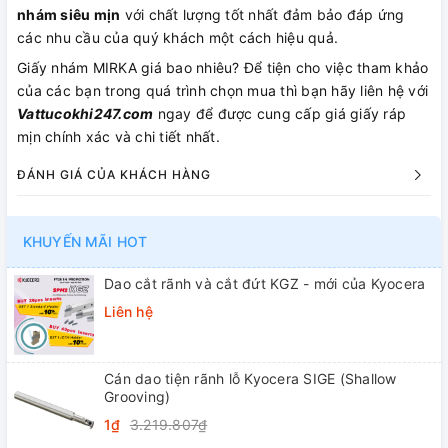
nhám siêu mịn
với chất lượng tốt nhất đảm bảo đáp ứng
các nhu cầu của quý khách một cách hiệu quả.
Giấy nhám MIRKA giá bao nhiêu? Để tiện cho việc tham khảo
của các bạn trong quá trình chọn mua thì bạn hãy liên hệ với
Vattucokhi247.com
ngay để được cung cấp giá giấy ráp
mịn chính xác và chi tiết nhất.
ĐÁNH GIÁ CỦA KHÁCH HÀNG
KHUYẾN MÃI HOT
Dao cắt rãnh và cắt đứt KGZ - mới của Kyocera
Liên hệ
Cán dao tiện rãnh lỗ Kyocera SIGE (Shallow
Grooving)
1₫
3.219.807₫