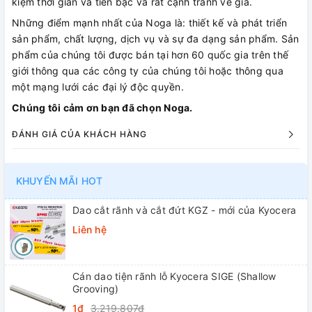
kiệm thời gian và tiền bạc và rất cạnh tranh về giá.
Những điểm mạnh nhất của Noga là: thiết kế và phát triển
sản phẩm, chất lượng, dịch vụ và sự đa dạng sản phẩm. Sản
phẩm của chúng tôi được bán tại hơn 60 quốc gia trên thế
giới thông qua các công ty của chúng tôi hoặc thông qua
một mạng lưới các đại lý độc quyền.
Chúng tôi cảm ơn bạn đã chọn Noga.
ĐÁNH GIÁ CỦA KHÁCH HÀNG
KHUYẾN MÃI HOT
Dao cắt rãnh và cắt đứt KGZ - mới của Kyocera
Liên hệ
Cán dao tiện rãnh lỗ Kyocera SIGE (Shallow
Grooving)
1₫
3.219.807₫