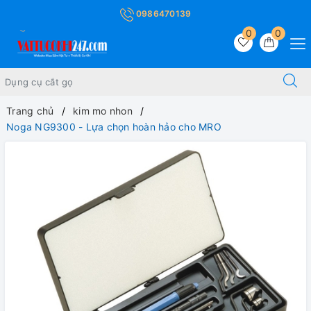
0986470139
0
0
Trang chủ
kim mo nhon
Noga NG9300 - Lựa chọn hoàn hảo cho MRO