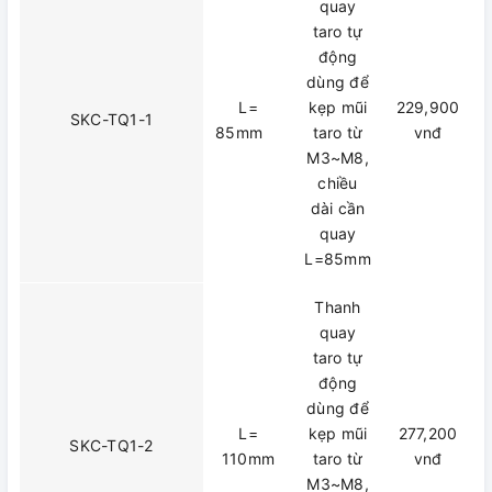
quay
taro tự
động
dùng để
L=
kẹp mũi
229,900
SKC-TQ1-1
85mm
taro từ
vnđ
M3~M8,
chiều
dài cần
quay
L=85mm
Thanh
quay
taro tự
động
dùng để
L=
kẹp mũi
277,200
SKC-TQ1-2
110mm
taro từ
vnđ
M3~M8,