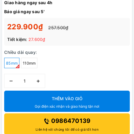
Giao hàng ngay sau 4h
Báo giá ngay sau 5'
229.900₫
257.500₫
Tiết kiệm:
27.600₫
Chiều dài quay:
85mm
110mm
–
+
THÊM VÀO GIỎ
Gọi điện xác nhận và giao hàng tận nơi
0986470139
Liên hệ với chúng tôi để có giá tốt hơn