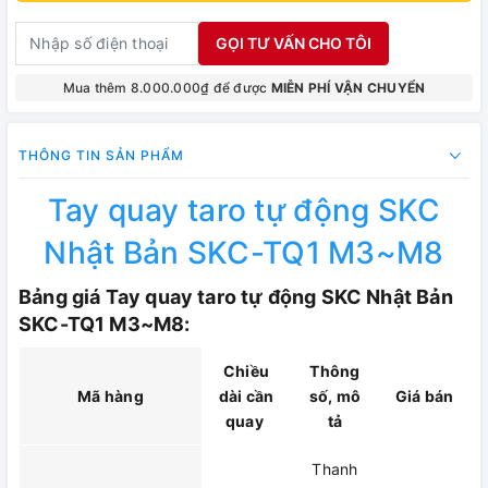
GỌI TƯ VẤN CHO TÔI
Mua thêm 8.000.000₫ để được
MIỄN PHÍ VẬN CHUYỂN
THÔNG TIN SẢN PHẨM
Tay quay taro tự động SKC
Nhật Bản SKC-TQ1 M3~M8
Bảng giá Tay quay taro tự động SKC Nhật Bản
SKC-TQ1 M3~M8:
Chiều
Thông
Mã hàng
dài cần
số, mô
Giá bán
quay
tả
Thanh