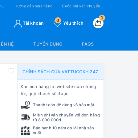
 vụ
Hướng dẫn mua hàng
Cước phí vận chuyển
0
0
Tài khoản
Yêu thích
IÊN HỆ
TUYỂN DỤNG
FAQS
CHÍNH SÁCH CỦA VATTUCOKHI247
Khi mua hàng tại website của chúng
tôi, quý khách sẽ được:
Thanh toán dễ dàng và bảo mật
Miễn phí vận chuyển với đơn hàng
từ 8.000.000đ
Bảo hành 10 năm do lỗi nhà sản
xuất