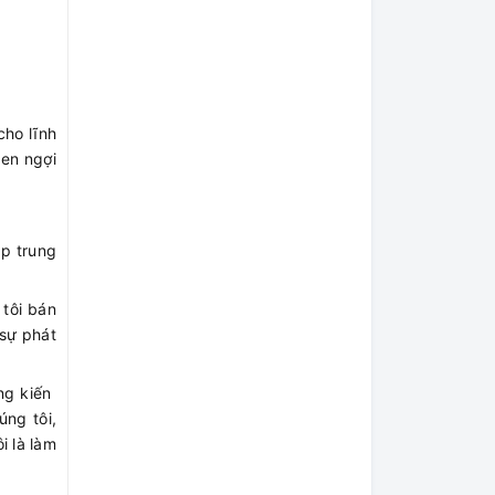
cho lĩnh
en ngợi
ập trung
 tôi bán
 sự phát
 kiến ​​
úng tôi,
i là làm