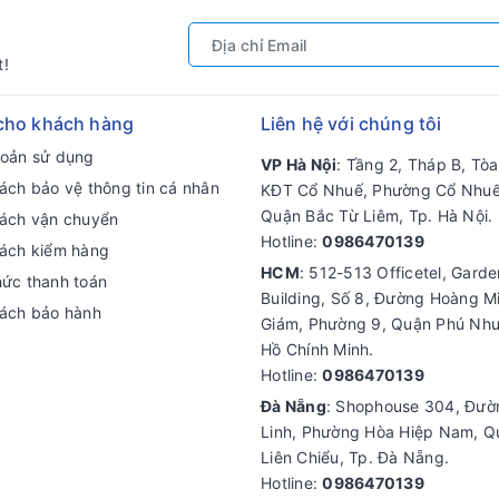
t!
cho khách hàng
Liên hệ với chúng tôi
hoản sử dụng
VP Hà Nội
: Tầng 2, Tháp B, Tò
ách bảo vệ thông tin cá nhân
KĐT Cổ Nhuế, Phường Cổ Nhuế
Quận Bắc Từ Liêm, Tp. Hà Nội.
sách vận chuyển
Hotline:
0986470139
sách kiểm hàng
HCM
: 512-513 Officetel, Gard
hức thanh toán
Building, Số 8, Đường Hoàng M
sách bảo hành
Giám, Phường 9, Quận Phú Nhu
Hồ Chính Minh.
Hotline:
0986470139
Đà Nẵng
: Shophouse 304, Đư
Linh, Phường Hòa Hiệp Nam, Q
Liên Chiểu, Tp. Đà Nẵng.
Hotline:
0986470139