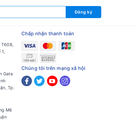
Đăng ký
Chấp nhận thanh toán
a T608,
 1,
Chúng tôi trên mạng xã hội
en Gate
inh
ận, Tp.
ờng Mê
uận