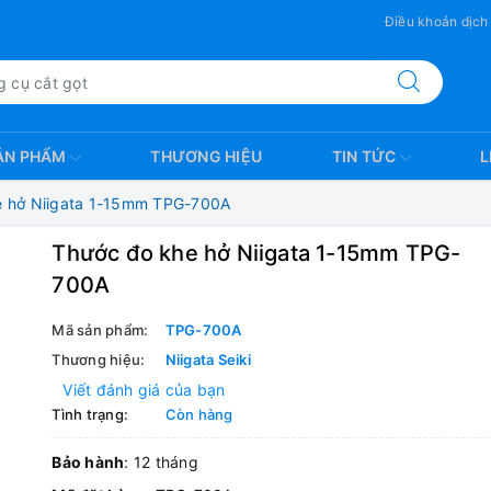
Điều khoản dịch
ẢN PHẨM
THƯƠNG HIỆU
TIN TỨC
L
e hở Niigata 1-15mm TPG-700A
Thước đo khe hở Niigata 1-15mm TPG-
700A
Mã sản phẩm:
TPG-700A
Thương hiệu:
Niigata Seiki
Viết đánh giá của bạn
Tình trạng:
Còn hàng
Bảo hành
: 12 tháng