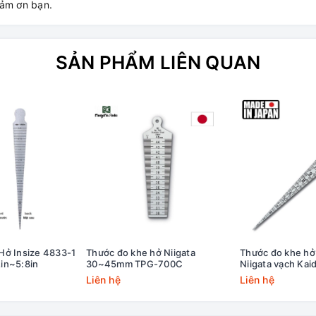
cảm ơn bạn.
SẢN PHẨM LIÊN QUAN
Hở Insize 4833-1
Thước đo khe hở Niigata
Thước đo khe h
in~5:8in
30~45mm TPG-700C
Niigata vạch Kai
700AKD
Liên hệ
Liên hệ