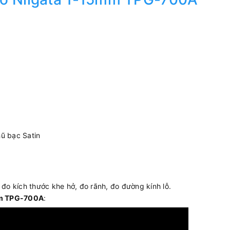
ũ bạc Satin
o kích thước khe hở, đo rãnh, đo đường kính lỗ.
mm TPG-700A
: