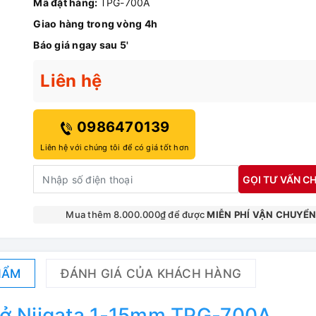
Mã đặt hàng:
TPG-700A
Giao hàng trong vòng 4h
Báo giá ngay sau 5'
Liên hệ
0986470139
Liên hệ với chúng tôi để có giá tốt hơn
GỌI TƯ VẤN CH
Mua thêm 8.000.000₫ để được
MIỄN PHÍ VẬN CHUYỂ
HẨM
ĐÁNH GIÁ CỦA KHÁCH HÀNG
hở Niigata 1-15mm TPG-700A