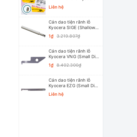
Liên hệ
Cán dao tiện rãnh lỗ
Kyocera SIGE (Shallow
Grooving)
1₫
3.219.807₫
Cán dao tiện rãnh lỗ
Kyocera VNG (Small Dia.
Internal Grooving
1₫
8.402.300₫
System Tip-Bars)
Cán dao tiện rãnh lỗ
Kyocera EZG (Small Dia.
Internal Grooving EZ
Liên hệ
Bars)