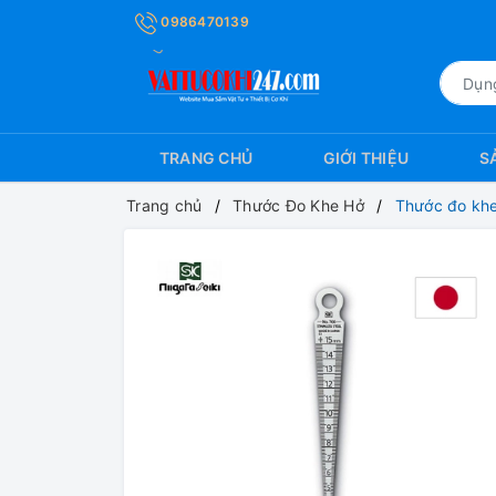
0986470139
TRANG CHỦ
GIỚI THIỆU
S
Trang chủ
Thước Đo Khe Hở
Thước đo kh