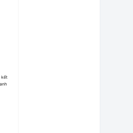
 kết
hanh