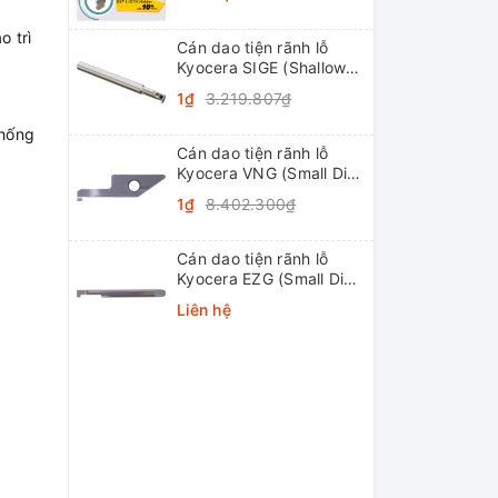
o trì
Cán dao tiện rãnh lỗ
Kyocera SIGE (Shallow
Grooving)
1₫
3.219.807₫
chống
Cán dao tiện rãnh lỗ
Kyocera VNG (Small Dia.
Internal Grooving
1₫
8.402.300₫
System Tip-Bars)
Cán dao tiện rãnh lỗ
Kyocera EZG (Small Dia.
Internal Grooving EZ
Liên hệ
Bars)