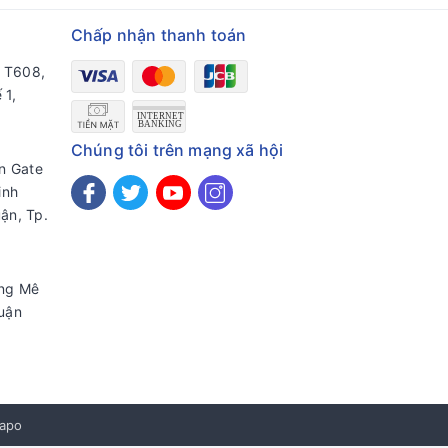
Chấp nhận thanh toán
a T608,
 1,
Chúng tôi trên mạng xã hội
en Gate
inh
ận, Tp.
ờng Mê
uận
apo