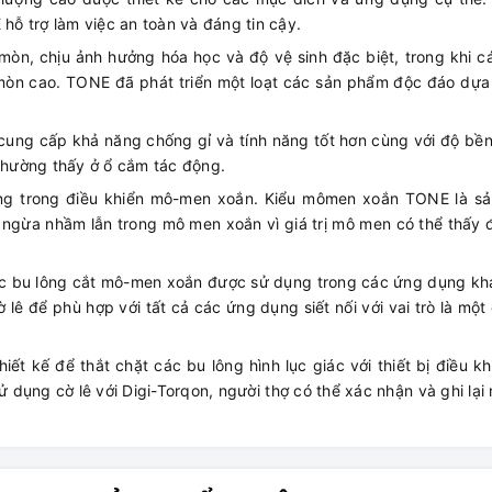
 hỗ trợ làm việc an toàn và đáng tin cậy.
òn, chịu ảnh hưởng hóa học và độ vệ sinh đặc biệt, trong khi c
 mòn cao. TONE đã phát triển một loạt các sản phẩm độc đáo dựa
cung cấp khả năng chống gỉ và tính năng tốt hơn cùng với độ bề
hường thấy ở ổ cắm tác động.
ọng trong điều khiển mô-men xoắn. Kiểu mômen xoắn TONE là s
ngừa nhầm lẫn trong mô men xoắn vì giá trị mô men có thể thấy 
 các bu lông cắt mô-men xoắn được sử dụng trong các ứng dụng k
 lê để phù hợp với tất cả các ứng dụng siết nối với vai trò là một
ết kế để thắt chặt các bu lông hình lục giác với thiết bị điều k
 dụng cờ lê với Digi-Torqon, người thợ có thể xác nhận và ghi lạ