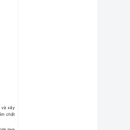
 và xây
ẩm chất
ới tính