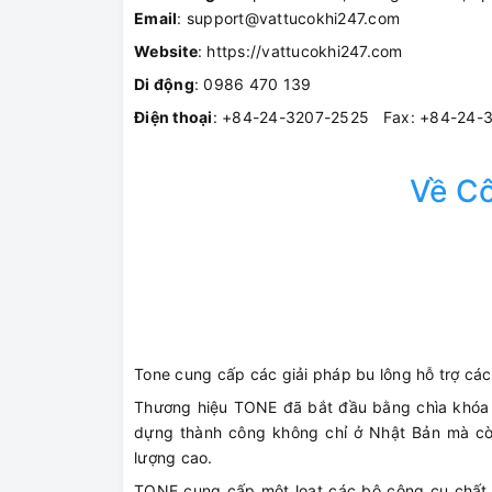
Email
: support@vattucokhi247.com
Website
: https://vattucokhi247.com
Di động
: 0986 470 139
Điện thoại
: +84-24-3207-2525 Fax: +84-24-
Về C
Tone cung cấp các giải pháp bu lông hỗ trợ cá
Thương hiệu TONE đã bắt đầu bằng chìa khóa đ
dựng thành công không chỉ ở Nhật Bản mà còn
lượng cao.
TONE cung cấp một loạt các bộ công cụ chất l