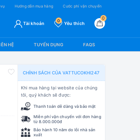
 vụ
Hướng dẫn mua hàng
Cước phí vận chuyển
0
0
Tài khoản
Yêu thích
IÊN HỆ
TUYỂN DỤNG
FAQS
CHÍNH SÁCH CỦA VATTUCOKHI247
Khi mua hàng tại website của chúng
tôi, quý khách sẽ được:
Thanh toán dễ dàng và bảo mật
Miễn phí vận chuyển với đơn hàng
từ 8.000.000đ
Bảo hành 10 năm do lỗi nhà sản
xuất