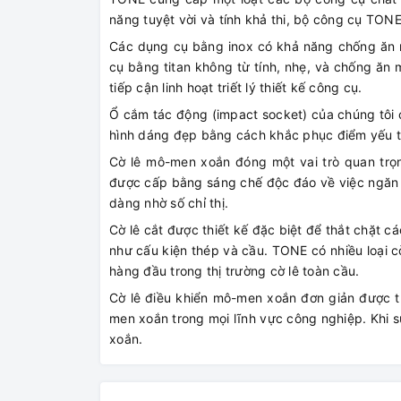
năng tuyệt vời và tính khả thi, bộ công cụ TONE
Các dụng cụ bằng inox có khả năng chống ăn m
cụ bằng titan không từ tính, nhẹ, và chống ăn
tiếp cận linh hoạt triết lý thiết kế công cụ.
Ổ cắm tác động (impact socket) của chúng tôi 
hình dáng đẹp bằng cách khắc phục điểm yếu t
Cờ lê mô-men xoắn đóng một vai trò quan tr
được cấp bằng sáng chế độc đáo về việc ngăn 
dàng nhờ số chỉ thị.
Cờ lê cắt được thiết kế đặc biệt để thắt chặt
như cấu kiện thép và cầu. TONE có nhiều loại cờ
hàng đầu trong thị trường cờ lê toàn cầu.
Cờ lê điều khiển mô-men xoắn đơn giản được thi
men xoắn trong mọi lĩnh vực công nghiệp. Khi sử
xoắn.