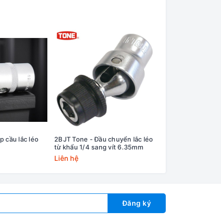
 cầu lắc léo
2BJT Tone - Đầu chuyển lắc léo
BJ20 Tone - Khớp c
từ khẩu 1/4 sang vít 6.35mm
6.35mm
Liên hệ
Liên hệ
Đăng ký