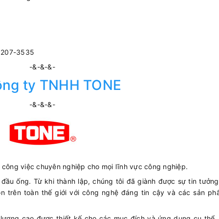
3207-3535
-&-&-&-
ông ty TNHH TONE
-&-&-&-
c công việc chuyên nghiệp cho mọi lĩnh vực công nghiệp.
ầu ống. Từ khi thành lập, chúng tôi đã giành được sự tin tưởng
 trên toàn thế giới với công nghệ đáng tin cậy và các sản ph
ượng cao được thiết kế cho các mục đích và ứng dụng cụ thể. V