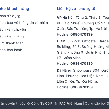
cho khách hàng
Liên hệ với chúng tôi
hoản sử dụng
VP Hà Nội
: Tầng 2, Tháp B, Tò
ách bảo vệ thông tin cá nhân
KĐT Cổ Nhuế, Phường Cổ Nhuế
Quận Bắc Từ Liêm, Tp. Hà Nội.
sách vận chuyển
Hotline:
0986470139
sách kiểm hàng
HCM
: 512-513 Officetel, Gard
hức thanh toán
Building, Số 8, Đường Hoàng M
sách bảo hành
Giám, Phường 9, Quận Phú Nhu
Hồ Chính Minh.
Hotline:
0986470139
Đà Nẵng
: Shophouse 304, Đư
Linh, Phường Hòa Hiệp Nam, Q
Liên Chiểu, Tp. Đà Nẵng.
Hotline:
0986470139
ản quyền thuộc về
Công Ty Cổ Phần PAC Việt Nam
|
Cung cấp bởi
S