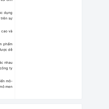
ác dụng
 trên sự
n cao và
ản phẩm
được dễ
hác nhau
 công ty
hiển mô-
i mô men