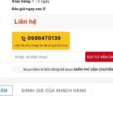
Giao hàng:
1 - 5 ngày
Báo giá ngay sau 5'
Liên hệ
0986470139
Liên hệ với chúng tôi để có giá tốt hơn
GỌI TƯ VẤN CH
Mua thêm 8.000.000₫ để được
MIỄN PHÍ VẬN CHUYỂ
HẨM
ĐÁNH GIÁ CỦA KHÁCH HÀNG