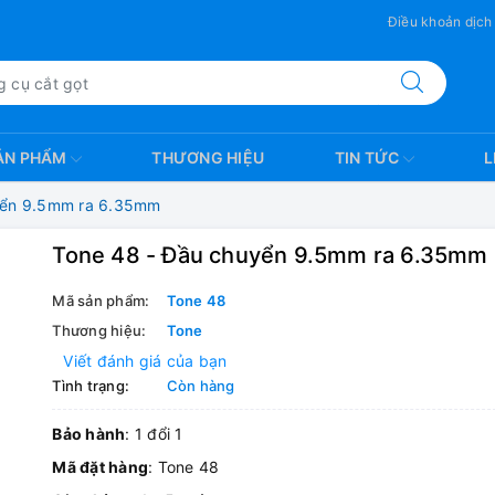
Điều khoản dịch
ẢN PHẨM
THƯƠNG HIỆU
TIN TỨC
L
yển 9.5mm ra 6.35mm
Tone 48 - Đầu chuyển 9.5mm ra 6.35mm
Mã sản phẩm:
Tone 48
Thương hiệu:
Tone
Viết đánh giá của bạn
Tình trạng:
Còn hàng
Bảo hành
: 1 đổi 1
Mã đặt hàng
: Tone 48