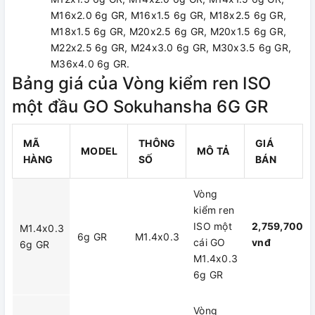
M16x2.0 6g GR, M16x1.5 6g GR, M18x2.5 6g GR,
M18x1.5 6g GR, M20x2.5 6g GR, M20x1.5 6g GR,
M22x2.5 6g GR, M24x3.0 6g GR, M30x3.5 6g GR,
M36x4.0 6g GR.
Bảng giá của Vòng kiểm ren ISO
một đầu GO Sokuhansha 6G GR
MÃ
THÔNG
GIÁ
MODEL
MÔ TẢ
HÀNG
SỐ
BÁN
Vòng
kiểm ren
ISO một
2,759,700
M1.4x0.3
6g GR
M1.4x0.3
cái GO
vnđ
6g GR
M1.4x0.3
6g GR
Vòng