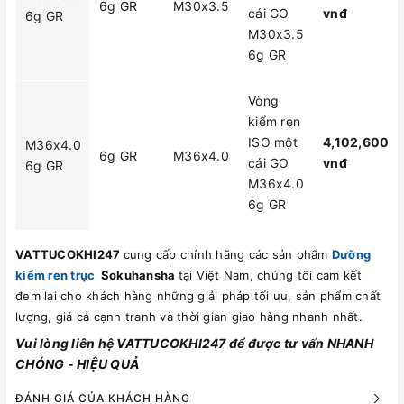
6g GR
M30x3.5
cái GO
vnđ
6g GR
M30x3.5
6g GR
Vòng
kiểm ren
ISO một
4,102,600
M36x4.0
6g GR
M36x4.0
cái GO
vnđ
6g GR
M36x4.0
6g GR
VATTUCOKHI247
cung cấp chính hãng các sản phẩm
Dưỡng
kiểm ren trục
Sokuhansha
tại Việt Nam, chúng tôi cam kết
đem lại cho khách hàng những giải pháp tối ưu, sản phẩm chất
lượng, giá cả cạnh tranh và thời gian giao hàng nhanh nhất.
Vui lòng liên hệ VATTUCOKHI247 để được tư vấn NHANH
CHÓNG - HIỆU QUẢ
ĐÁNH GIÁ CỦA KHÁCH HÀNG