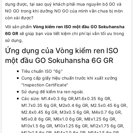
dụng được, tại sao quý khách phải mua nguyên bộ GO và
NO GO trong khi dưỡng NO GO của mình vẫn chưa bị mòn
còn xài được?
Với sản phẩm
Vòng kiểm ren ISO một đầu GO Sokuhansha
6G GR
sẽ giúp bạn vừa tiết kiệm chi phí lại vẫn tối ưu trong
sử dụng.
Ứng dụng của Vòng kiểm ren ISO
một đầu GO Sokuhansha 6G GR
Tiêu chuẩn ISO "6g"
Cung cấp giấy hiệu chuẩn trước khi xuất xưởng
"Inspection Certificate"
Sử dụng để kiểm tra ren ngoài.
Các size: M1.4x0.3 6g GR,M1.6x0.35 6g GR,
M1.7x0.35 6g GR, M2x0.4 6g GR, M2.5x0.45 6g GR,
M2.6x0.45 6g GR, M3x0.5 6g GR, M4x0.7 6g GR,
M5x0.8 6g GR, M6x1.0 6g GR, M8x1.25 6g GR,
M10x1.5 6g GR, M10x1.25 6g GR, M12x1.75 6g GR,
M12x1.5 6g GR, M14x2.0 6g GR, M14x1.5 6g GR,