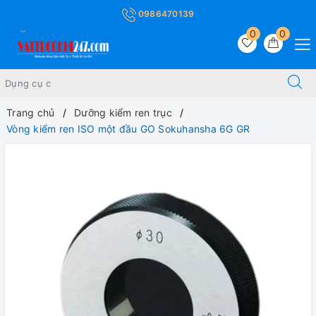
0986470139
0
0
Trang chủ
Dưỡng kiểm ren trục
Vòng kiểm ren ISO một đầu GO Sokuhansha 6G GR