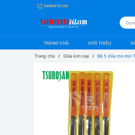
0986470139
TRANG CHỦ
GIỚI THIỆU
S
Trang chủ
Giũa kim loại
Bộ 5 dũa mo mịn 