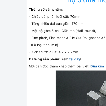
Bộ 5 dũa m
Thông số sản phẩm:
- Chiều dài phần lưỡi cắt: 70mm
- Tổng chiều dài của giũa: 170mm
- Một bộ gồm 5 cái: Giũa mo (Half-round),
- Fine pitch, Fine mesh & File Cut Roughness 3
(Là loại tinh, mịn)
- Kích thước giũa: 4.2 x 2.2mm
Catalog sản phẩm
: Xem
tại đây
!
Mời bạn đọc tham khảo thêm bài viết:
Dũa kim l