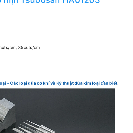
o mịn Tsubosan HA01203
5cuts/cm, 35cuts/cm
oại - Các loại dũa cơ khí và Kỹ thuật dũa kim loại cần biết.