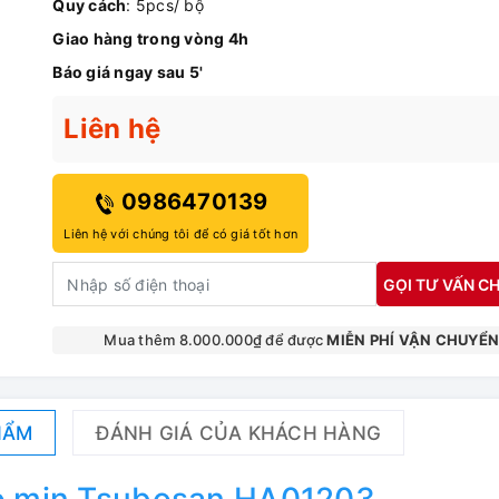
Quy cách
: 5pcs/ bộ
Giao hàng trong vòng 4h
Báo giá ngay sau 5'
Liên hệ
0986470139
Liên hệ với chúng tôi để có giá tốt hơn
GỌI TƯ VẤN CH
Mua thêm 8.000.000₫ để được
MIỄN PHÍ VẬN CHUYỂ
HẨM
ĐÁNH GIÁ CỦA KHÁCH HÀNG