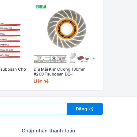
Tsubosan Cho
Đĩa Mài Kim Cương 100mm
Dũa Chính Xác Ts
#200 Tsubosan DE-1
Bright-900 Có Lớp
Liên hệ
Liên hệ
Đăng ký
Chấp nhận thanh toán