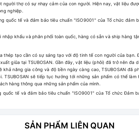
ột người thợ có sự nhạy cảm của con người. Hiện nay, vật liệu đượ
ông nghiệp.
ng quốc tế và đảm bảo tiêu chuẩn "ISO9001" của Tổ chức đảm b
 nhập khẩu và phân phối toàn quốc, hàng có sẵn và ship hàng tận
ũa thép tạo cần có sự sáng tạo với độ tinh tế con người của bạn.
xuất giũa tại TSUBOSAN. Gần đây, vật liệu (phôi) đã trở nên đa d
 về khả năng gia công và độ bền ngày càng cao, TSUBOSAN đã phá
i. TSUBOSAN sẽ tiếp tục hướng tới những sản phẩm có thể làm h
hách hàng thông qua những sản phẩm của mình.
g quốc tế và đảm bảo tiêu chuẩn "ISO9001" của Tổ chức Đảm b
SẢN PHẨM LIÊN QUAN