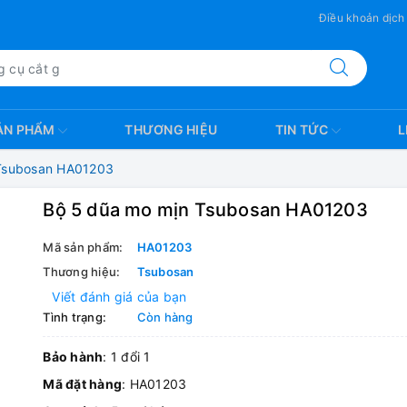
Điều khoản dịch
ẢN PHẨM
THƯƠNG HIỆU
TIN TỨC
L
Tsubosan HA01203
Bộ 5 dũa mo mịn Tsubosan HA01203
Mã sản phẩm:
HA01203
Thương hiệu:
Tsubosan
Viết đánh giá của bạn
Tình trạng:
Còn hàng
Bảo hành
: 1 đổi 1
Mã đặt hàng
: HA01203