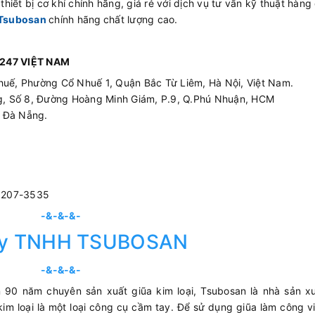
hiết bị cơ khí chính hãng, giá rẻ với dịch vụ tư vấn kỹ thuật hàng
Tsubosan
chính hãng
chất lượng cao.
247 VIỆT NAM
huế, Phường Cổ Nhuế 1, Quận Bắc Từ Liêm, Hà Nội, Việt Nam.
ing, Số 8, Đường Hoàng Minh Giám, P.9, Q.Phú Nhuận, HCM
p Đà Nẵng.
3207-3535
-&-&-&-
ty TNHH TSUBOSAN
-&-&-&-
 90 năm chuyên sản xuất giũa kim loại, Tsubosan là nhà sản xu
im loại là một loại công cụ cầm tay. Để sử dụng giũa làm công v