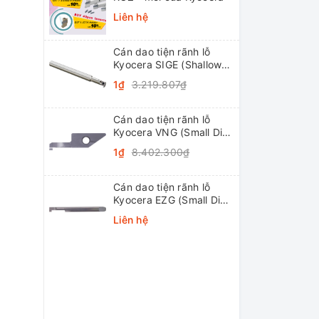
Liên hệ
Cán dao tiện rãnh lỗ
Kyocera SIGE (Shallow
Grooving)
1₫
3.219.807₫
Cán dao tiện rãnh lỗ
Kyocera VNG (Small Dia.
Internal Grooving
1₫
8.402.300₫
System Tip-Bars)
Cán dao tiện rãnh lỗ
Kyocera EZG (Small Dia.
Internal Grooving EZ
Liên hệ
Bars)