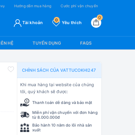
 vụ
Hướng dẫn mua hàng
Cước phí vận chuyển
0
0
Tài khoản
Yêu thích
IÊN HỆ
TUYỂN DỤNG
FAQS
CHÍNH SÁCH CỦA VATTUCOKHI247
Khi mua hàng tại website của chúng
tôi, quý khách sẽ được:
Thanh toán dễ dàng và bảo mật
Miễn phí vận chuyển với đơn hàng
từ 8.000.000đ
Bảo hành 10 năm do lỗi nhà sản
xuất