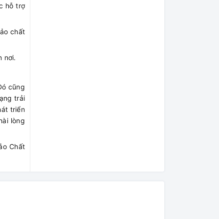
c hỗ trợ
ảo chất
 nơi.
 Đó cũng
ạng trải
t triển
ài lòng
ảo Chất