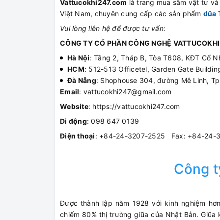
Vattucokhi247.com
là trang mua sắm vật tư và t
Việt Nam, chuyên cung cấp các sản phẩm
dũa 
Vui lòng liên hệ để được tư vấn:
CÔNG TY CỔ PHẦN CÔNG NGHỆ VATTUCOKHI
Hà Nội
: Tầng 2, Tháp B, Tòa T608, KĐT Cổ N
HCM
: 512-513 Officetel, Garden Gate Build
Đà Nẵng
: Shophouse 304, đường Mê Linh, T
Email
: vattucokhi247@gmail.com
Website
: https://vattucokhi247.com
Di động
: 098 647 0139
Điện thoại
: +84-24-3207-2525 Fax: +84-24-
Công 
Được thành lập năm 1928 với kinh nghiệm hơn
chiếm 80% thị trường giũa của Nhật Bản. Giũa k