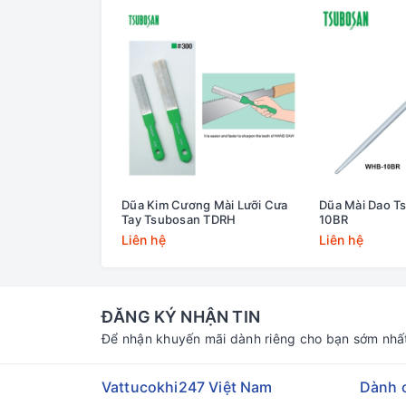
Dũa Kim Cương Mài Lưỡi Cưa
Dũa Mài Dao 
Tay Tsubosan TDRH
10BR
Liên hệ
Liên hệ
ĐĂNG KÝ NHẬN TIN
Để nhận khuyến mãi dành riêng cho bạn sớm nhấ
Vattucokhi247 Việt Nam
Dành 