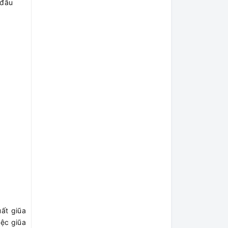
 đầu
ất giũa
iệc giũa