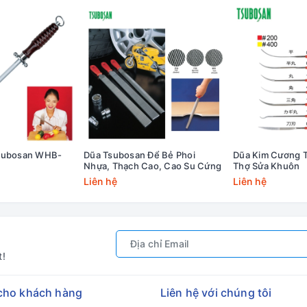
Tsubosan WHB-
Dũa Tsubosan Để Bẻ Phoi
Dũa Kim Cương 
Nhựa, Thạch Cao, Cao Su Cứng
Thợ Sửa Khuôn
Liên hệ
Liên hệ
t!
cho khách hàng
Liên hệ với chúng tôi