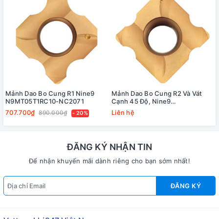
Mảnh Dao Bo Cung R1 Nine9
Mảnh Dao Bo Cung R2 Và Vát
N9MT05T1RC10-NC2071
Cạnh 45 Độ, Nine9
N9MT11T3RC20-NC40
707.700₫
Liên hệ
890.000₫
- 20%
ĐĂNG KÝ NHẬN TIN
Để nhận khuyến mãi dành riêng cho bạn sớm nhất!
ĐĂNG KÝ